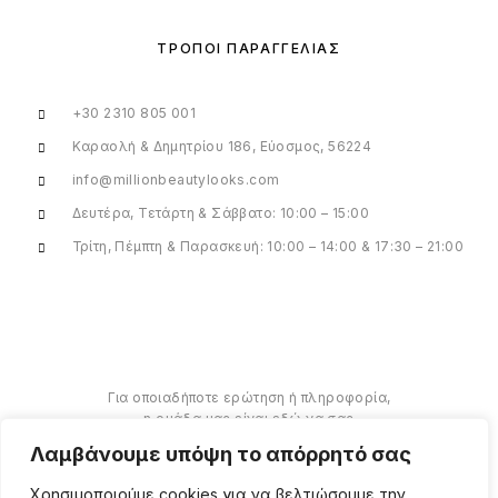
ΤΡΌΠΟΙ ΠΑΡΑΓΓΕΛΊΑΣ
+30 2310 805 001
Καραολή & Δημητρίου 186, Εύοσμος, 56224
info@millionbeautylooks.com
Δευτέρα, Τετάρτη & Σάββατο: 10:00 – 15:00
Τρίτη, Πέμπτη & Παρασκευή: 10:00 – 14:00 & 17:30 – 21:00
Για οποιαδήποτε ερώτηση ή πληροφορία,
η ομάδα μας είναι εδώ να σας
υποστηρίξει. Θα χαρούμε να σας
Λαμβάνουμε υπόψη το απόρρητό σας
βοηθήσουμε.
Χρησιμοποιούμε cookies για να βελτιώσουμε την
ΠΕΡΙΣΣΌΤΕΡΑ