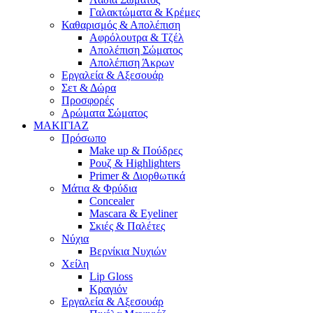
Γαλακτώματα & Κρέμες
Καθαρισμός & Απολέπιση
Αφρόλουτρα & Τζέλ
Απολέπιση Σώματος
Απολέπιση Άκρων
Εργαλεία & Αξεσουάρ
Σετ & Δώρα
Προσφορές
Αρώματα Σώματος
ΜΑΚΙΓΙΑΖ
Πρόσωπο
Make up & Πούδρες
Ρουζ & Highlighters
Primer & Διορθωτικά
Μάτια & Φρύδια
Concealer
Mascara & Eyeliner
Σκιές & Παλέτες
Νύχια
Βερνίκια Νυχιών
Χείλη
Lip Gloss
Κραγιόν
Εργαλεία & Αξεσουάρ