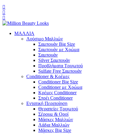
ΜΑΛΛΙΑ
Λούσιμο Μαλλιών
Σαμπουάν Big Size
Σαμπουάν με Χρώμα
Σαμπουάν
Silver Σαμπουάν
Προβλήματα Τριχωτού
Sulfate Free Σαμπουάν
Conditioner & Κρέμες
Conditioner Big Size
Conditioner με Χρώμα
Κρέμες Conditioner
Σπρέι Conditioner
Εντατική Περιποίηση
Θεραπείες Τριχωτού
Σέρουμ & Οροί
Μάσκες Μαλλιών
Λάδια Μαλλιών
Μάσκες Big Size