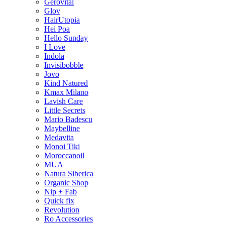
Gerovital
Glov
HairUtopia
Hei Poa
Hello Sunday
I Love
Indola
Invisibobble
Jovo
Kind Natured
Kmax Milano
Lavish Care
Little Secrets
Mario Badescu
Maybelline
Medavita
Monoi Tiki
Moroccanoil
MUA
Natura Siberica
Organic Shop
Nip + Fab
Quick fix
Revolution
Ro Accessories