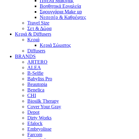
Πινέλα Μακιγιάζ
Βοηθητικά Εργαλεία
Σφουγγάρια Make up
Νεσεσέρ & Καθρέφτες
Travel Size
Σετ & Δώρα
Κεριά & Diffusers
Κεριά
Κεριά Σώματος
Diffusers
BRANDS
ARTERO
ALEA
B-Selfie
Babyliss Pro
Beautopia
Benelica
CHI
Biosilk Therapy
Cover Your Gray
Depot
Dirty Works
Efalock
Embryolisse
Farcom