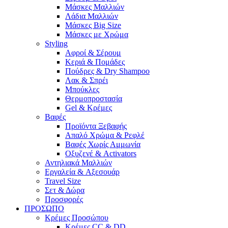
Μάσκες Μαλλιών
Λάδια Μαλλιών
Μάσκες Big Size
Μάσκες με Χρώμα
Styling
Αφροί & Σέρουμ
Κεριά & Πομάδες
Πούδρες & Dry Shampoo
Λακ & Σπρέι
Μπούκλες
Θερμοπροστασία
Gel & Κρέμες
Βαφές
Προϊόντα Ξεβαφής
Απαλό Χρώμα & Ρεφλέ
Βαφές Χωρίς Αμμωνία
Οξυζενέ & Activators
Αντηλιακά Μαλλιών
Εργαλεία & Aξεσουάρ
Travel Size
Σετ & Δώρα
Προσφορές
ΠΡΟΣΩΠΟ
Κρέμες Προσώπου
Κρέμες CC & DD