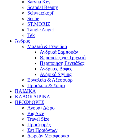
Saryna Key
Scandal Beauty
Schwarzkopf
Seche
ST.MORIZ
Tangle Angel
Tek
Άνδρας
Μαλλιά & Γενειάδα
Ανδρικά Σαμπουάν
Θεραπείες για Τριχωτό
Περιποίηση Γενειάδας
Ανδρικές Βαφές
Ανδρικό Styling
Εργαλεία & Αξεσουάρ
Πρόσωπο & Σώμα
ΠΑΙΔΙΚΑ
ΚΑΛΟΚΑΙΡΙΝΑ
ΠΡΟΣΦΟΡΕΣ
Αγορά+Δώρο
Big Size
Travel Size
Προσφορές
Σετ Προϊόντων
Δωρεάν Μεταφορικά