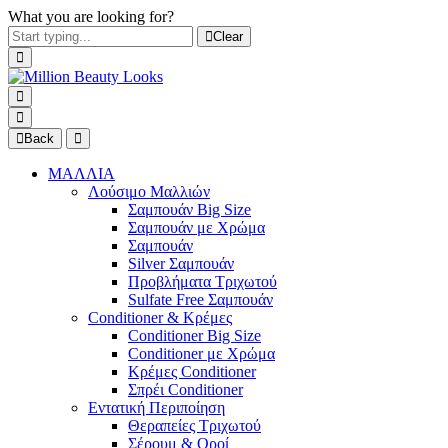
What you are looking for?
Clear
Back
ΜΑΛΛΙΑ
Λούσιμο Μαλλιών
Σαμπουάν Big Size
Σαμπουάν με Χρώμα
Σαμπουάν
Silver Σαμπουάν
Προβλήματα Τριχωτού
Sulfate Free Σαμπουάν
Conditioner & Κρέμες
Conditioner Big Size
Conditioner με Χρώμα
Κρέμες Conditioner
Σπρέι Conditioner
Εντατική Περιποίηση
Θεραπείες Τριχωτού
Σέρουμ & Οροί