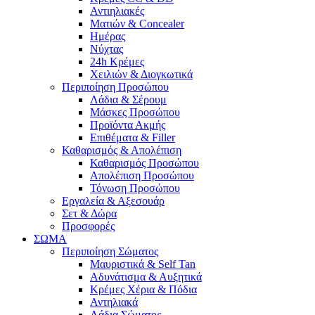
Αντιηλιακές
Ματιών & Concealer
Ημέρας
Νύχτας
24h Κρέμες
Χειλιών & Διογκωτικά
Περιποίηση Προσώπου
Λάδια & Σέρουμ
Μάσκες Προσώπου
Προϊόντα Ακμής
Επιθέματα & Filler
Καθαρισμός & Απολέπιση
Καθαρισμός Προσώπου
Απολέπιση Προσώπου
Τόνωση Προσώπου
Εργαλεία & Αξεσουάρ
Σετ & Δώρα
Προσφορές
ΣΩΜΑ
Περιποίηση Σώματος
Μαυριστικά & Self Tan
Αδυνάτισμα & Αυξητικά
Κρέμες Χέρια & Πόδια
Αντηλιακά
Λάδια Σώματος