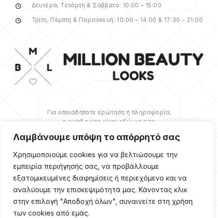
Δευτέρα, Τετάρτη & Σάββατο: 10:00 – 15:00
Τρίτη, Πέμπτη & Παρασκευή: 10:00 – 14:00 & 17:30 – 21:00
Για οποιαδήποτε ερώτηση ή πληροφορία,
η ομάδα μας είναι εδώ να σας
υποστηρίξει. Θα χαρούμε να σας
Λαμβάνουμε υπόψη το απόρρητό σας
βοηθήσουμε.
Χρησιμοποιούμε cookies για να βελτιώσουμε την
ΠΕΡΙΣΣΌΤΕΡΑ
εμπειρία περιήγησής σας, να προβάλλουμε
εξατομικευμένες διαφημίσεις ή περιεχόμενο και να
αναλύουμε την επισκεψιμότητά μας. Κάνοντας κλικ
στην επιλογή "Αποδοχή όλων", συναινείτε στη χρήση
των cookies από εμάς.
Copyright ©
2026
Million