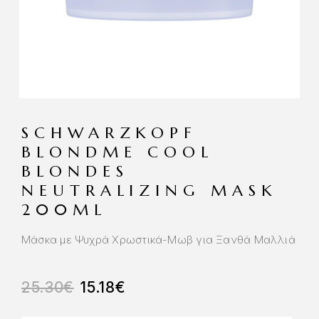
SCHWARZKOPF
BLONDME COOL
BLONDES
NEUTRALIZING MASK
200ML
Μάσκα με Ψυχρά Χρωστικά-Μωβ για Ξανθά Μαλλιά
25.30
€
15.18
€