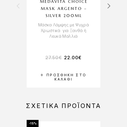
MEDAVITA CHOICE
MASK ARGENTO –
SILVER 200ML
N
Μάσκα Λάμψης με Ψυχρά
C
Χρωστικά για Ξανθά ή
Λευκά Μαλλιά
Σπ
27.50
€
22.00
€
ΠΡΟΣΘΉΚΗ ΣΤΟ
ΚΑΛΆΘΙ
ΣΧΕΤΙΚΆ ΠΡΟΪΌΝΤΑ
-15%
-25%