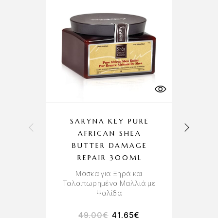
SARYNA KEY PURE
AFRICAN SHEA
BUTTER DAMAGE
REPAIR 300ML
Α
‘
Μάσκα για Ξηρά και
Ταλαιπωρημένα Μαλλιά με
Ψαλίδα
49.00
€
41.65
€