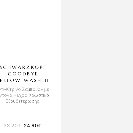
SCHWARZKOPF
MEDAVITA
GOODBYE
LISSUBLIME
ELLOW WASH 1L
SMOOTHING HA
MASK 150ML
ντι-Κίτρινο Σαμπουάν με
Εντονα Ψυχρά Χρωστικά
Μάσκα Μαλλιών για
Εξουδετέρωσης
Λείανση και Λάμψη
33.20
€
24.90
€
18.60
€