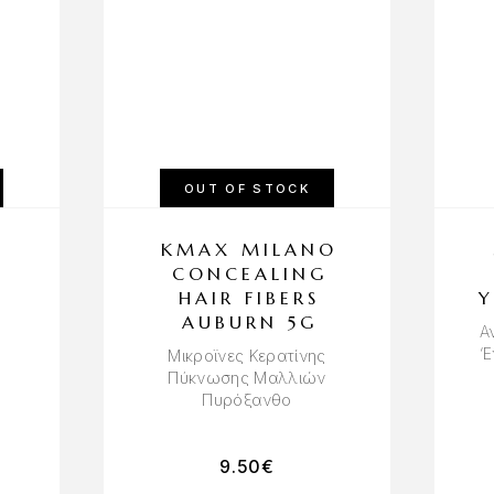
OUT OF STOCK
KMAX MILANO
CONCEALING
HAIR FIBERS
Y
AUBURN 5G
Α
‘
Μικροϊνες Κερατίνης
Πύκνωσης Μαλλιών
Πυρόξανθο
9.50
€