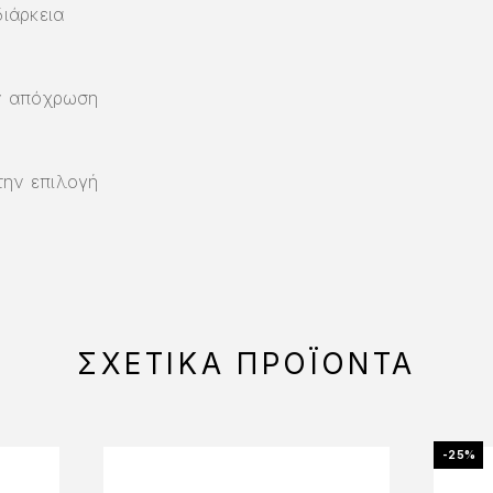
διάρκεια
ην απόχρωση
την επιλογή
ΣΧΕΤΙΚΆ ΠΡΟΪΌΝΤΑ
-25%