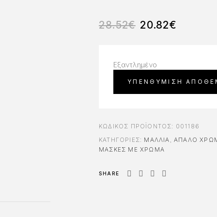
28.52
€
20.82
€
Εξαντλημένο
ΚΩΔΙΚΌΣ ΠΡΟΪΌΝΤΟΣ:
001186
ΚΑΤΗΓΟΡΊΕΣ:
ΜΑΛΛΙΑ
,
ΑΠΑΛΌ ΧΡΏΜ
ΜΆΣΚΕΣ ΜΕ ΧΡΏΜΑ
SHARE