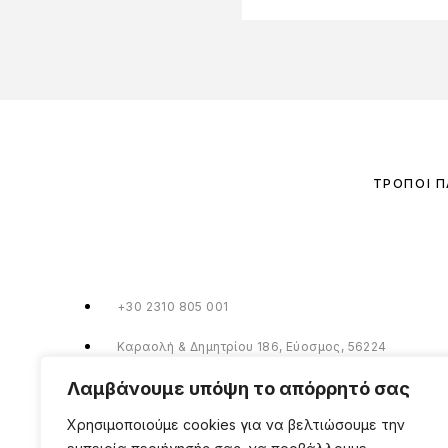
ΤΡΌΠΟΙ 
+30 2310 805 001
Καραολή & Δημητρίου 186, Εύοσμος, 56224
Λαμβάνουμε υπόψη το απόρρητό σας
info@millionbeautylooks.com
Χρησιμοποιούμε cookies για να βελτιώσουμε την
Δευτέρα, Τετάρτη & Σάββατο: 10:00 – 15:00