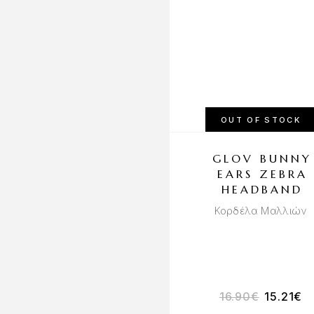
OUT OF STOCK
GLOV BUNNY
EARS ZEBRA
HEADBAND
Κορδέλα Μαλλιών
16.90
€
15.21
€