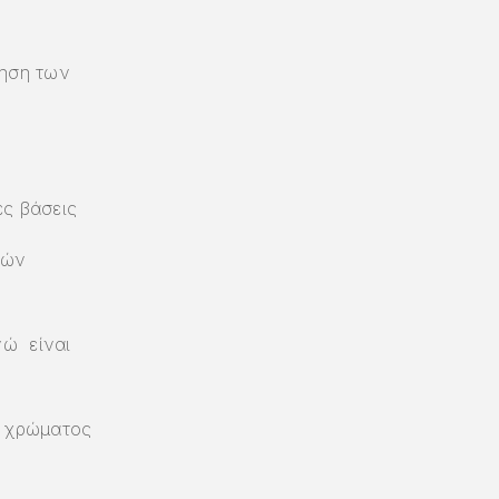
ίηση των
ές βάσεις
ιών
.
νώ είναι
ς χρώματος