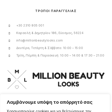
ΤΡΌΠΟΙ ΠΑΡΑΓΓΕΛΊΑΣ
+30 2310 805 001
Καραολή & Δημητρίου 186, Εύοσμος, 56224
info@millionbeautylooks.com
Δευτέρα, Τετάρτη & Σάββατο: 10:00 – 15:00
Τρίτη, Πέμπτη & Παρασκευή: 10:00 – 14:00 & 17:30 – 21:00
Λαμβάνουμε υπόψη το απόρρητό σας
Για οποιαδήποτε ερώτηση ή πληροφορία,
η ομάδα μας είναι εδώ να σας
Χρησιμοποιούμε cookies για να βελτιώσουμε την