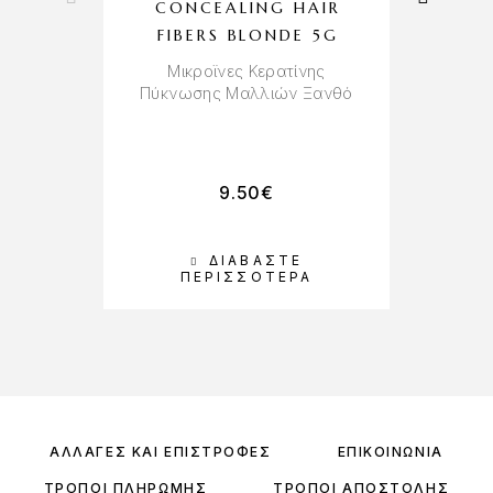
CONCEALING HAIR
FIBERS BLONDE 5G
Μικροϊνες Κερατίνης
Πύκνωσης Μαλλιών Ξανθό
Τα
9.50
€
ΔΙΑΒΆΣΤΕ
Π
ΠΕΡΙΣΣΌΤΕΡΑ
ΑΛΛΑΓΈΣ ΚΑΙ ΕΠΙΣΤΡΟΦΈΣ
ΕΠΙΚΟΙΝΩΝΊΑ
ΤΡΌΠΟΙ ΠΛΗΡΩΜΉΣ
ΤΡΌΠΟΙ ΑΠΟΣΤΟΛΉΣ