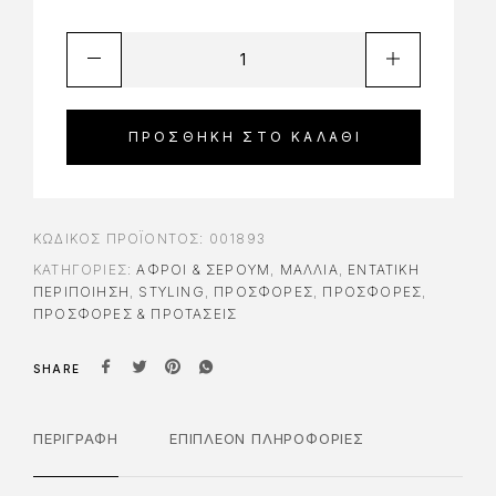
ΠΡΟΣΘΉΚΗ ΣΤΟ ΚΑΛΆΘΙ
ΚΩΔΙΚΌΣ ΠΡΟΪΌΝΤΟΣ:
001893
ΚΑΤΗΓΟΡΊΕΣ:
ΑΦΡΟΊ & ΣΈΡΟΥΜ
,
ΜΑΛΛΙΑ
,
ΕΝΤΑΤΙΚΉ
ΠΕΡΙΠΟΊΗΣΗ
,
STYLING
,
ΠΡΟΣΦΟΡΈΣ
,
ΠΡΟΣΦΟΡΈΣ
,
ΠΡΟΣΦΟΡΕΣ & ΠΡΟΤΑΣΕΙΣ
SHARE
ΠΕΡΙΓΡΑΦΉ
ΕΠΙΠΛΈΟΝ ΠΛΗΡΟΦΟΡΊΕΣ