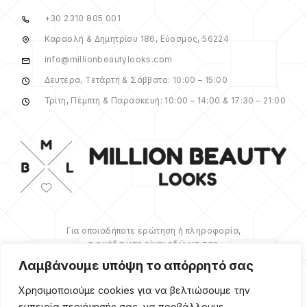
+30 2310 805 001
Καραολή & Δημητρίου 186, Εύοσμος, 56224
info@millionbeautylooks.com
Δευτέρα, Τετάρτη & Σάββατο: 10:00 – 15:00
Τρίτη, Πέμπτη & Παρασκευή: 10:00 – 14:00 & 17:30 – 21:00
Για οποιαδήποτε ερώτηση ή πληροφορία,
η ομάδα μας είναι εδώ να σας
υποστηρίξει. Θα χαρούμε να σας
Λαμβάνουμε υπόψη το απόρρητό σας
βοηθήσουμε.
Χρησιμοποιούμε cookies για να βελτιώσουμε την
ΠΕΡΙΣΣΌΤΕΡΑ
εμπειρία περιήγησής σας, να προβάλλουμε