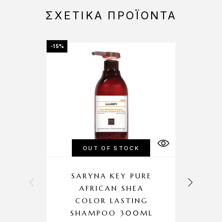
ΣΧΕΤΙΚΆ ΠΡΟΪΌΝΤΑ
-15%
OUT OF STOCK
SARYNA KEY PURE
AFRICAN SHEA
P
COLOR LASTING
B
SHAMPOO 300ML