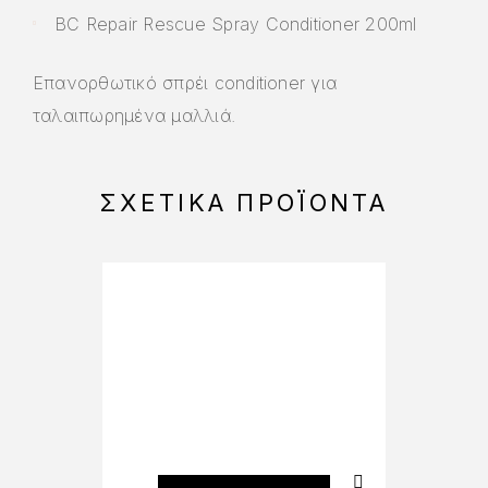
BC Repair Rescue Spray Conditioner 200ml
Επανορθωτικό σπρέι conditioner για
ταλαιπωρημένα μαλλιά.
ΣΧΕΤΙΚΆ ΠΡΟΪΌΝΤΑ