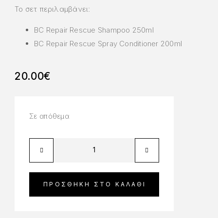
Το σετ περιλαμβάνει:
BC Repair Rescue Shampoo 250ml
BC Repair Rescue Spray Conditioner 200ml
20.00
€
Σε απόθεμα
ΠΡΟΣΘΉΚΗ ΣΤΟ ΚΑΛΆΘΙ