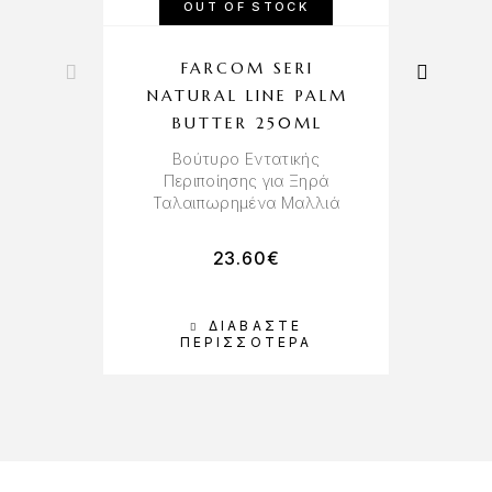
OUT OF STOCK
FARCOM SERI
NATURAL LINE PALM
BUTTER 250ML
Βούτυρο Εντατικής
Περιποίησης για Ξηρά
Ταλαιπωρημένα Μαλλιά
23.60
€
ΔΙΑΒΆΣΤΕ
Π
ΠΕΡΙΣΣΌΤΕΡΑ