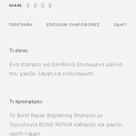
SHARE
ΠΕΡΙΓΡΑΦΉ
ΕΠΙΠΛΈΟΝ ΠΛΗΡΟΦΟΡΊΕΣ
ΟΔΗΓΊΕΣ 
Τι είναι:
Ένα shampoo για ξανθά και ξανοιγμένα μαλλιά
που χαρίζει λάμψη και ενδυνάμωση.
Τι προσφέρει:
Το Bond Repair Brightening Shampoo με
Τεχνολογία BOND REPAIR καθαρίζει και χαρίζει
ορατή λάμψη