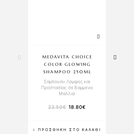
MEDAVITA CHOICE
F
COLOR GLOWING
SHAMPOO 250ML
Σαμπουάν Λάμψης και
Αν
Προστασίας σε Βαμμένα
Μαλλιά
23.50
€
18.80
€
ΠΡΟΣΘΉΚΗ ΣΤΟ ΚΑΛΆΘΙ
Π