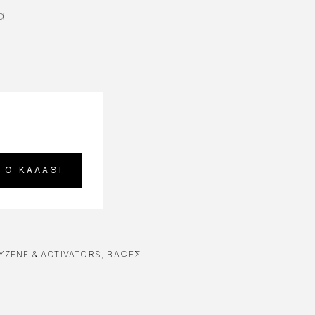
α
ΤΟ ΚΑΛΆΘΙ
ΥΖΕΝΈ & ACTIVATORS
,
ΒΑΦΈΣ