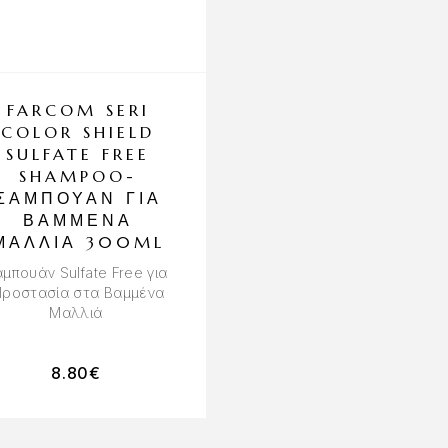
OUT OF STOCK
FARCOM SERI
GLOV BUNN
COLOR SHIELD
EARS ZEBRA
SULFATE FREE
HEADBAND
SHAMPOO-
Κορδέλα Μαλλιών
ΣΑΜΠΟΥΆΝ ΓΙΑ
ΒΑΜΜΈΝΑ
ΜΑΛΛΙΆ 300ML
μπουάν Sulfate Free για
ροστασία στα Βαμμένα
Μαλλιά
8.80
€
16.90
€
15.21
€