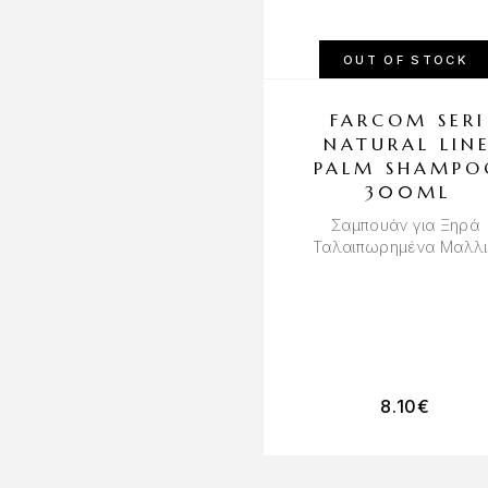
OUT OF STOCK
FARCOM SERI
NATURAL LIN
PALM SHAMPO
300ML
Σαμπουάν για Ξηρά
Ταλαιπωρημένα Μαλλ
8.10
€