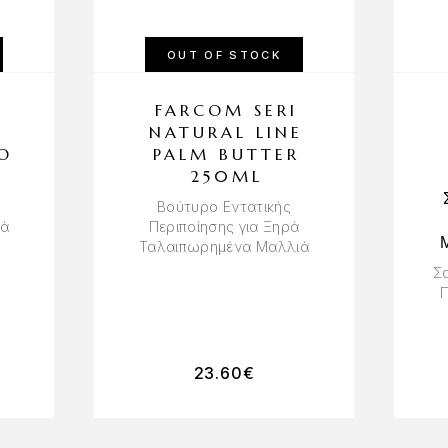
OUT OF STOCK
FARCOM SERI
E
NATURAL LINE
O
PALM BUTTER
250ML
Βούτυρο Εντατικής
ιά
Περιποίησης για Ξηρά
Ταλαιπωρημένα Μαλλιά
Σα
Π
23.60
€