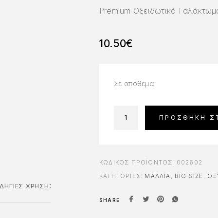
Premium Οξειδωτικό Γαλάκτωμ
10.50
€
Σε απόθεμα
ΠΡΟΣΘΉΚΗ Σ
ΚΩΔΙΚΌΣ ΠΡΟΪΌΝΤΟΣ:
002602
ΚΑΤΗΓΟΡΊΕΣ:
ΜΑΛΛΙΑ
,
BIG SIZE
,
ΟΞ
ΔΗΓΊΕΣ ΧΡΉΣΗΣ
SHARE