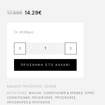
17.86
€
14.29
€
Σε απόθεμα
ΠΡΟΣΘΉΚΗ ΣΤΟ ΚΑΛΆΘΙ
ΚΩΔΙΚΌΣ ΠΡΟΪΌΝΤΟΣ:
002356
ΚΑΤΗΓΟΡΊΕΣ:
ΜΑΛΛΙΑ
,
CONDITIONER & ΚΡΈΜΕΣ
,
ΣΠΡΈΙ
CONDITIONER
,
ΠΡΟΣΦΟΡΈΣ
,
ΠΡΟΣΦΟΡΈΣ
,
ΠΡΟΣΦΟΡΕΣ & ΠΡΟΤΑΣΕΙΣ