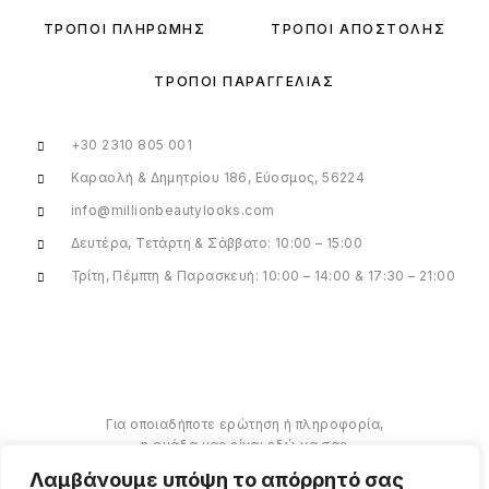
ΤΡΌΠΟΙ ΠΛΗΡΩΜΉΣ
ΤΡΌΠΟΙ ΑΠΟΣΤΟΛΉΣ
ΤΡΌΠΟΙ ΠΑΡΑΓΓΕΛΊΑΣ
+30 2310 805 001
Καραολή & Δημητρίου 186, Εύοσμος, 56224
info@millionbeautylooks.com
Δευτέρα, Τετάρτη & Σάββατο: 10:00 – 15:00
Τρίτη, Πέμπτη & Παρασκευή: 10:00 – 14:00 & 17:30 – 21:00
Για οποιαδήποτε ερώτηση ή πληροφορία,
η ομάδα μας είναι εδώ να σας
υποστηρίξει. Θα χαρούμε να σας
Λαμβάνουμε υπόψη το απόρρητό σας
βοηθήσουμε.