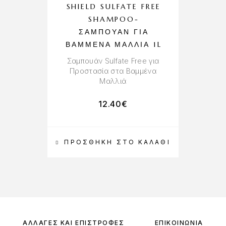
SHIELD SULFATE FREE
N
SHAMPOO-
ΣΑΜΠΟΥΆΝ ΓΙΑ
ΒΑΜΜΈΝΑ ΜΑΛΛΙΆ 1L
Τ
Σαμπουάν Sulfate Free για
Προστασία στα Βαμμένα
Μαλλιά
12.40
€
ΠΡΟΣΘΉΚΗ ΣΤΟ ΚΑΛΆΘΙ
ΑΛΛΑΓΈΣ ΚΑΙ ΕΠΙΣΤΡΟΦΈΣ
ΕΠΙΚΟΙΝΩΝΊΑ