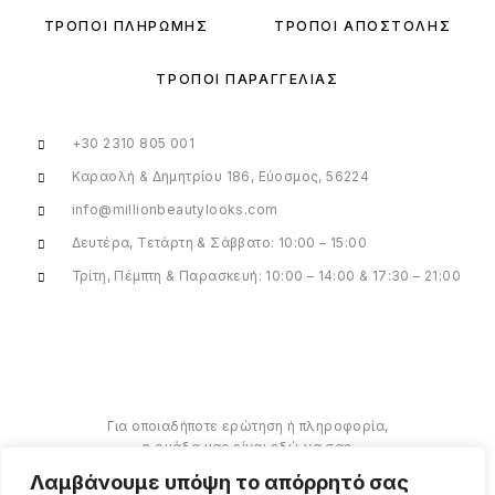
ΤΡΌΠΟΙ ΠΛΗΡΩΜΉΣ
ΤΡΌΠΟΙ ΑΠΟΣΤΟΛΉΣ
ΤΡΌΠΟΙ ΠΑΡΑΓΓΕΛΊΑΣ
+30 2310 805 001
Καραολή & Δημητρίου 186, Εύοσμος, 56224
info@millionbeautylooks.com
Δευτέρα, Τετάρτη & Σάββατο: 10:00 – 15:00
Τρίτη, Πέμπτη & Παρασκευή: 10:00 – 14:00 & 17:30 – 21:00
Για οποιαδήποτε ερώτηση ή πληροφορία,
η ομάδα μας είναι εδώ να σας
υποστηρίξει. Θα χαρούμε να σας
Λαμβάνουμε υπόψη το απόρρητό σας
βοηθήσουμε.