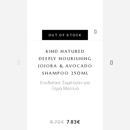
OUT OF STOCK
KIND NATURED
DEEPLY NOURISHING
H
JOJOBA & AVOCADO
SHAMPOO 250ML
Ενυδατικό Σαμπουάν για
Ξηρά Μαλλιά
Πε
8.70
€
7.83
€