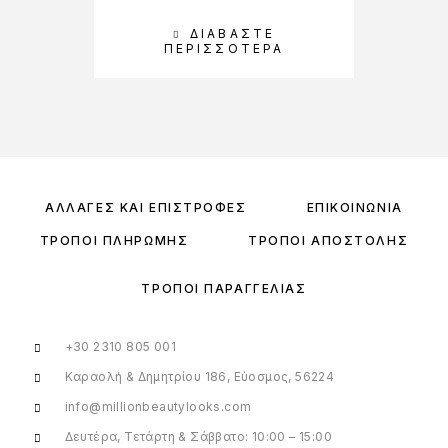
ΔΙΑΒΆΣΤΕ
ΠΕΡΙΣΣΌΤΕΡΑ
ΑΛΛΑΓΈΣ ΚΑΙ ΕΠΙΣΤΡΟΦΈΣ
ΕΠΙΚΟΙΝΩΝΊΑ
ΤΡΌΠΟΙ ΠΛΗΡΩΜΉΣ
ΤΡΌΠΟΙ ΑΠΟΣΤΟΛΉΣ
ΤΡΌΠΟΙ ΠΑΡΑΓΓΕΛΊΑΣ
+30 2310 805 001
Καραολή & Δημητρίου 186, Εύοσμος, 56224
info@millionbeautylooks.com
Δευτέρα, Τετάρτη & Σάββατο: 10:00 – 15:00