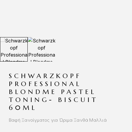
SCHWARZKOPF
PROFESSIONAL
BLONDME PASTEL
TONING- BISCUIT
60ML
Βαφή Ξανοίγματος για Ώριμα Ξανθά Μαλλιά