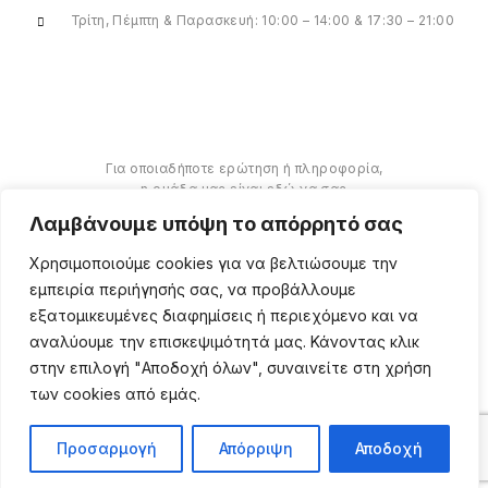
Τρίτη, Πέμπτη & Παρασκευή: 10:00 – 14:00 & 17:30 – 21:00
Για οποιαδήποτε ερώτηση ή πληροφορία,
η ομάδα μας είναι εδώ να σας
υποστηρίξει. Θα χαρούμε να σας
Λαμβάνουμε υπόψη το απόρρητό σας
βοηθήσουμε.
Χρησιμοποιούμε cookies για να βελτιώσουμε την
ΠΕΡΙΣΣΌΤΕΡΑ
εμπειρία περιήγησής σας, να προβάλλουμε
εξατομικευμένες διαφημίσεις ή περιεχόμενο και να
αναλύουμε την επισκεψιμότητά μας. Κάνοντας κλικ
στην επιλογή "Αποδοχή όλων", συναινείτε στη χρήση
των cookies από εμάς.
Copyright ©
2026
Million
Beauty Looks. All Right
Reserved. Κατασκευή
PRIVACY POLICY
TERMS
eShop
Webgrams
.
Προσαρμογή
Απόρριψη
Αποδοχή