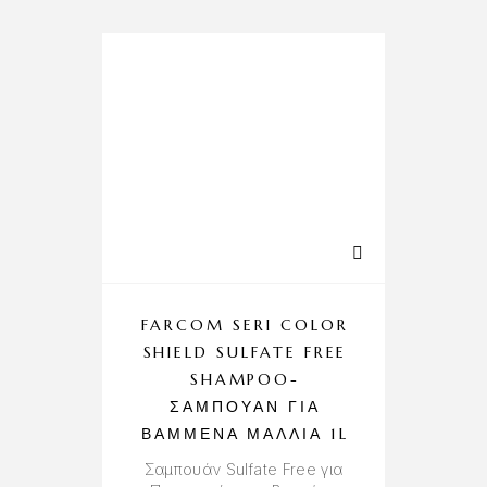
FARCOM SERI COLOR
SHIELD SULFATE FREE
SHAMPOO-
ΣΑΜΠΟΥΆΝ ΓΙΑ
ΒΑΜΜΈΝΑ ΜΑΛΛΙΆ 1L
Πύ
Σαμπουάν Sulfate Free για