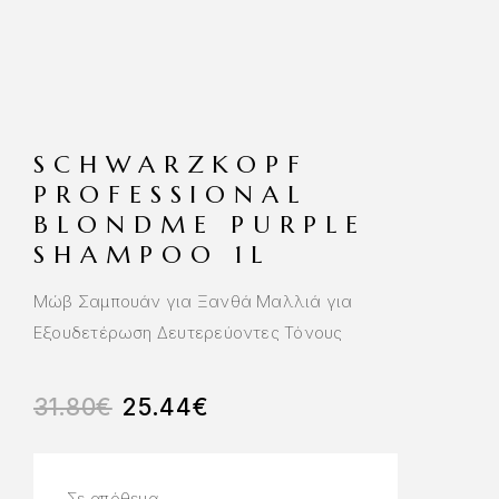
SCHWARZKOPF
PROFESSIONAL
BLONDME PURPLE
SHAMPOO 1L
Μώβ Σαμπουάν για Ξανθά Μαλλιά για
Εξουδετέρωση Δευτερεύοντες Τόνους
31.80
€
25.44
€
Σε απόθεμα