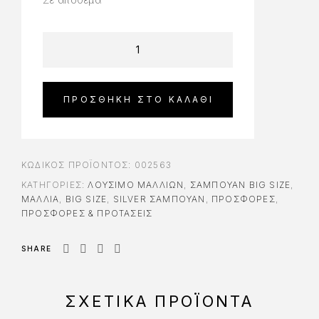
ΠΡΟΣΘΉΚΗ ΣΤΟ ΚΑΛΆΘΙ
ΚΩΔΙΚΌΣ ΠΡΟΪΌΝΤΟΣ:
002563
ΚΑΤΗΓΟΡΊΕΣ:
ΛΟΎΣΙΜΟ ΜΑΛΛΙΏΝ
,
ΣΑΜΠΟΥΆΝ BIG SIZE
,
ΜΑΛΛΙΑ
,
BIG SIZE
,
SILVER ΣΑΜΠΟΥΆΝ
,
ΠΡΟΣΦΟΡΈΣ
,
ΠΡΟΣΦΟΡΕΣ & ΠΡΟΤΑΣΕΙΣ
SHARE
ΣΧΕΤΙΚΆ ΠΡΟΪΌΝΤΑ