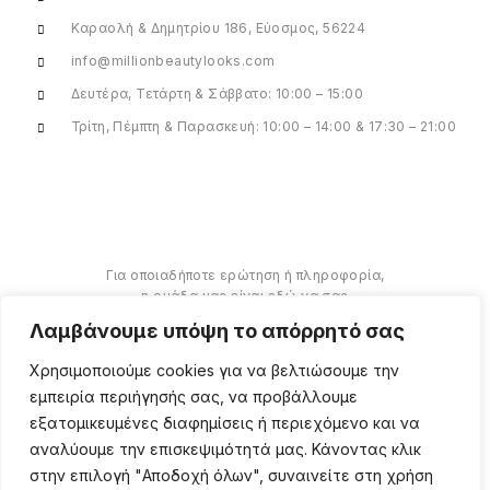
Καραολή & Δημητρίου 186, Εύοσμος, 56224
info@millionbeautylooks.com
Δευτέρα, Τετάρτη & Σάββατο: 10:00 – 15:00
Τρίτη, Πέμπτη & Παρασκευή: 10:00 – 14:00 & 17:30 – 21:00
Για οποιαδήποτε ερώτηση ή πληροφορία,
η ομάδα μας είναι εδώ να σας
υποστηρίξει. Θα χαρούμε να σας
Λαμβάνουμε υπόψη το απόρρητό σας
βοηθήσουμε.
Χρησιμοποιούμε cookies για να βελτιώσουμε την
ΠΕΡΙΣΣΌΤΕΡΑ
εμπειρία περιήγησής σας, να προβάλλουμε
εξατομικευμένες διαφημίσεις ή περιεχόμενο και να
αναλύουμε την επισκεψιμότητά μας. Κάνοντας κλικ
στην επιλογή "Αποδοχή όλων", συναινείτε στη χρήση