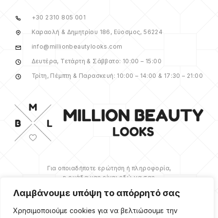
+30 2310 805 001
Καραολή & Δημητρίου 186, Εύοσμος, 56224
info@millionbeautylooks.com
Δευτέρα, Τετάρτη & Σάββατο: 10:00 – 15:00
Τρίτη, Πέμπτη & Παρασκευή: 10:00 – 14:00 & 17:30 – 21:00
Για οποιαδήποτε ερώτηση ή πληροφορία,
η ομάδα μας είναι εδώ να σας
υποστηρίξει. Θα χαρούμε να σας
Λαμβάνουμε υπόψη το απόρρητό σας
βοηθήσουμε.
Χρησιμοποιούμε cookies για να βελτιώσουμε την
ΠΕΡΙΣΣΌΤΕΡΑ