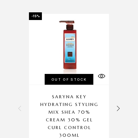
-15%
-15%
OUT OF STOCK
SARYNA KEY
HYDRATING STYLING
MIX SHEA 70%
CREAM 30% GEL
CURL CONTROL
Σα
300ML