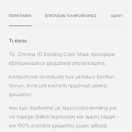
ΠΕΡΙΓΡΑΦΉ
ΕΠΙΠΛΈΟΝ ΠΛΗΡΟΦΟΡΊΕΣ
ΟΔΗΓΊΕΣ 
Τι είναι:
Το Chroma ID Bonding Color Mask προσφέρει
εξατομικευμένα χρωματικά αποτελέσματα,
ενίσχυση και ανανέωση των μεσαίων ξανθών
τόνων, είναι μια ευέλικτη ημιμόνιμη μάσκα
χρώματος
που έχει σχεδιαστεί με τεχνολογία bonding για
να παρέχει βαθιά περιποίηση και άμεση λάμψη –
για 100% ευελιξία χρώματος χωρίς φθορά.