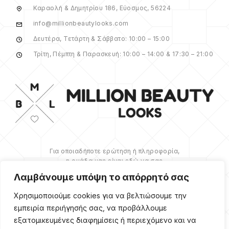
Καραολή & Δημητρίου 186, Εύοσμος, 56224
info@millionbeautylooks.com
Δευτέρα, Τετάρτη & Σάββατο: 10:00 – 15:00
Τρίτη, Πέμπτη & Παρασκευή: 10:00 – 14:00 & 17:30 – 21:00
Για οποιαδήποτε ερώτηση ή πληροφορία,
η ομάδα μας είναι εδώ να σας
υποστηρίξει. Θα χαρούμε να σας
Λαμβάνουμε υπόψη το απόρρητό σας
βοηθήσουμε.
Χρησιμοποιούμε cookies για να βελτιώσουμε την
ΠΕΡΙΣΣΌΤΕΡΑ
εμπειρία περιήγησής σας, να προβάλλουμε
εξατομικευμένες διαφημίσεις ή περιεχόμενο και να