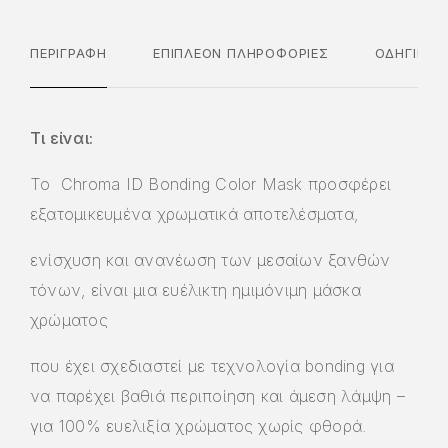
ΠΕΡΙΓΡΑΦΉ
ΕΠΙΠΛΈΟΝ ΠΛΗΡΟΦΟΡΊΕΣ
ΟΔΗΓΊΕΣ 
Τι είναι:
Το Chroma ID Bonding Color Mask προσφέρει
εξατομικευμένα χρωματικά αποτελέσματα,
ενίσχυση και ανανέωση των μεσαίων ξανθών
τόνων, είναι μια ευέλικτη ημιμόνιμη μάσκα
χρώματος
που έχει σχεδιαστεί με τεχνολογία bonding για
να παρέχει βαθιά περιποίηση και άμεση λάμψη –
για 100% ευελιξία χρώματος χωρίς φθορά.