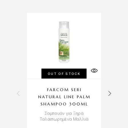
OUT OF STOCK
FARCOM SERI
NATURAL LINE PALM
SHAMPOO 300ML
Σαμπουάν για Ξηρά
Ταλαιπωρημένα Μαλλιά
Σ
Λ