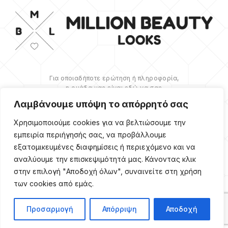
Για οποιαδήποτε ερώτηση ή πληροφορία,
η ομάδα μας είναι εδώ να σας
υποστηρίξει. Θα χαρούμε να σας
Λαμβάνουμε υπόψη το απόρρητό σας
βοηθήσουμε.
Χρησιμοποιούμε cookies για να βελτιώσουμε την
ΠΕΡΙΣΣΌΤΕΡΑ
εμπειρία περιήγησής σας, να προβάλλουμε
εξατομικευμένες διαφημίσεις ή περιεχόμενο και να
αναλύουμε την επισκεψιμότητά μας. Κάνοντας κλικ
στην επιλογή "Αποδοχή όλων", συναινείτε στη χρήση
των cookies από εμάς.
Copyright ©
2026
Million
Beauty Looks. All Right
Reserved. Κατασκευή
PRIVACY POLICY
TERMS
eShop
Webgrams
.
Προσαρμογή
Απόρριψη
Αποδοχή