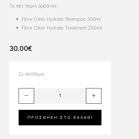
Το σετ περιλαμβάνει:
Fibre Clinix Hydrate Shampoo 300ml
Fibre Clinix Hydrate Treatment 250ml
30.00
€
Σε απόθεμα
ΠΡΟΣΘΉΚΗ ΣΤΟ ΚΑΛΆΘΙ