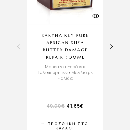
SARYNA KEY PURE
AFRICAN SHEA
H
BUTTER DAMAGE
REPAIR 300ML
Μάσκα για Ξηρά και
Ταλαιπωρημένα Μαλλιά με
Ψαλίδα
Πε
49.00
€
41.65
€
ΠΡΟΣΘΉΚΗ ΣΤΟ
ΚΑΛΆΘΙ