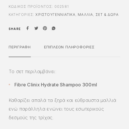
ΚΩΔΙΚΌΣ ΠΡΟΪΌΝΤΟΣ:
002581
ΚΑΤΗΓΟΡΊΕΣ:
ΧΡΙΣΤΟΥΓΕΝΝΙΆΤΙΚΑ
,
ΜΑΛΛΙΑ
,
ΣΕΤ & ΔΏΡΑ
SHARE
ΠΕΡΙΓΡΑΦΉ
ΕΠΙΠΛΈΟΝ ΠΛΗΡΟΦΟΡΊΕΣ
Το σετ περιλαμβάνει:
Fibre Clinix Hydrate Shampoo 300ml
Καθαρίζει απαλά τα ξηρά και εύθραυστα μαλλιά
ενώ παράλληλα ενώνει τους εσωτερικούς
δεσμούς της τρίχας.