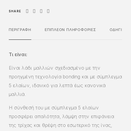
SHARE
ΠΕΡΙΓΡΑΦΉ
ΕΠΙΠΛΈΟΝ ΠΛΗΡΟΦΟΡΊΕΣ
ΟΔΗΓΊΕΣ 
Τι είναι:
Είναι λάδι μαλλιών σχεδιασμένο με την
προηγμένη τεχνολογία bonding και με σύμπλεγμα
5 ελαίων, ιδανικό για λεπτά έως κανονικά
μαλλιά.
Η σύνθεσή του με σύμπλεγμα 5 ελαίων
προσφέρει απαλότητα, λάμψη στην επιφάνεια
της τρίχας και θρέψη στο εσωτερικό της ίνας,