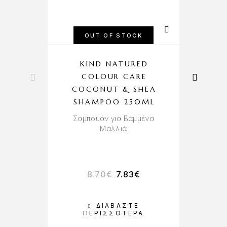
OUT OF STOCK
KIND NATURED
COLOUR CARE
COCONUT & SHEA
SHAMPOO 250ML
Πύ
Σαμπουάν για Βαμμένα
Μαλλιά
8.70
€
7.83
€
ΔΙΑΒΆΣΤΕ
ΠΕΡΙΣΣΌΤΕΡΑ