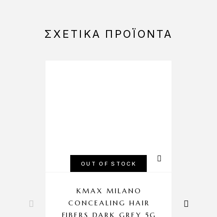
ΣΧΕΤΙΚΆ ΠΡΟΪΌΝΤΑ
-10%
OUT OF STOCK
KMAX MILANO
CONCEALING HAIR
D
FIBERS DARK GREY 5G
J