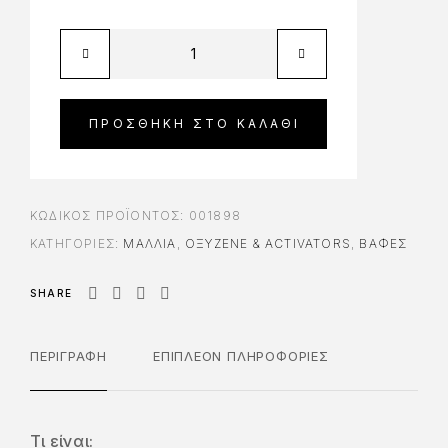
ΠΡΟΣΘΉΚΗ ΣΤΟ ΚΑΛΆΘΙ
ΚΩΔΙΚΌΣ ΠΡΟΪΌΝΤΟΣ:
001898
ΚΑΤΗΓΟΡΊΕΣ:
ΜΑΛΛΙΑ
,
ΟΞΥΖΕΝΈ & ACTIVATORS
,
ΒΑΦΈΣ
SHARE
ΠΕΡΙΓΡΑΦΉ
ΕΠΙΠΛΈΟΝ ΠΛΗΡΟΦΟΡΊΕΣ
Τι είναι: