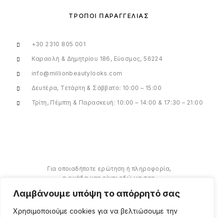
ΤΡΌΠΟΙ ΠΑΡΑΓΓΕΛΊΑΣ
+30 2310 805 001
Καραολή & Δημητρίου 186, Εύοσμος, 56224
info@millionbeautylooks.com
Δευτέρα, Τετάρτη & Σάββατο: 10:00 – 15:00
Τρίτη, Πέμπτη & Παρασκευή: 10:00 – 14:00 & 17:30 – 21:00
Για οποιαδήποτε ερώτηση ή πληροφορία,
η ομάδα μας είναι εδώ να σας
υποστηρίξει. Θα χαρούμε να σας
Λαμβάνουμε υπόψη το απόρρητό σας
βοηθήσουμε.
Χρησιμοποιούμε cookies για να βελτιώσουμε την
ΠΕΡΙΣΣΌΤΕΡΑ