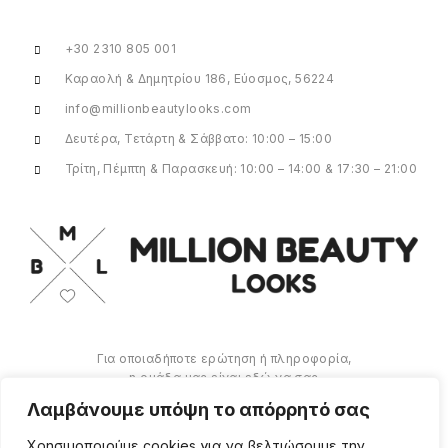
+30 2310 805 001
Καραολή & Δημητρίου 186, Εύοσμος, 56224
info@millionbeautylooks.com
Δευτέρα, Τετάρτη & Σάββατο: 10:00 – 15:00
Τρίτη, Πέμπτη & Παρασκευή: 10:00 – 14:00 & 17:30 – 21:00
Για οποιαδήποτε ερώτηση ή πληροφορία,
η ομάδα μας είναι εδώ να σας
υποστηρίξει. Θα χαρούμε να σας
Λαμβάνουμε υπόψη το απόρρητό σας
βοηθήσουμε.
Χρησιμοποιούμε cookies για να βελτιώσουμε την
ΠΕΡΙΣΣΌΤΕΡΑ