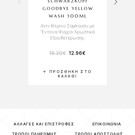
SCHWARZKOPF
GOODBYE YELLOW
WASH 300ML
Αντι-Κίτρινο Σαμπουάν με
‘Έντονα Ψυχρά Χρωστικά
Εξουδετέρωσης
16.20
€
12.96
€
ΠΡΟΣΘΉΚΗ ΣΤΟ
ΚΑΛΆΘΙ
ΑΛΛΑΓΈΣ ΚΑΙ ΕΠΙΣΤΡΟΦΈΣ
ΕΠΙΚΟΙΝΩΝΊΑ
ΤΡΌΠΟΙ ΠΛΗΡΩΜΉΣ
ΤΡΌΠΟΙ ΑΠΟΣΤΟΛΉΣ