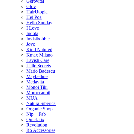
Gerovital
Glov
HairUtopia
Hei Poa
Hello Sunday
I Love
Indola
Invisibobble
Jovo
Kind Natured
Kmax Milano
Lavish Care
Little Secrets
Mario Badescu
Maybelline
Medavita
Monoi Tiki
Moroccanoil
MUA
Natura Siberica
Organic Shop
Nip + Fab
Quick fix
Revolution
Ro Accessories