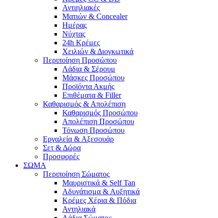
Αντιηλιακές
Ματιών & Concealer
Ημέρας
Νύχτας
24h Κρέμες
Χειλιών & Διογκωτικά
Περιποίηση Προσώπου
Λάδια & Σέρουμ
Μάσκες Προσώπου
Προϊόντα Ακμής
Επιθέματα & Filler
Καθαρισμός & Απολέπιση
Καθαρισμός Προσώπου
Απολέπιση Προσώπου
Τόνωση Προσώπου
Εργαλεία & Αξεσουάρ
Σετ & Δώρα
Προσφορές
ΣΩΜΑ
Περιποίηση Σώματος
Μαυριστικά & Self Tan
Αδυνάτισμα & Αυξητικά
Κρέμες Χέρια & Πόδια
Αντηλιακά
Λάδια Σώματος