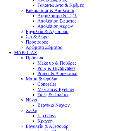
Γαλακτώματα & Κρέμες
Καθαρισμός & Απολέπιση
Αφρόλουτρα & Τζέλ
Απολέπιση Σώματος
Απολέπιση Άκρων
Εργαλεία & Αξεσουάρ
Σετ & Δώρα
Προσφορές
Αρώματα Σώματος
ΜΑΚΙΓΙΑΖ
Πρόσωπο
Make up & Πούδρες
Ρουζ & Highlighters
Primer & Διορθωτικά
Μάτια & Φρύδια
Concealer
Mascara & Eyeliner
Σκιές & Παλέτες
Νύχια
Βερνίκια Νυχιών
Χείλη
Lip Gloss
Κραγιόν
Εργαλεία & Αξεσουάρ