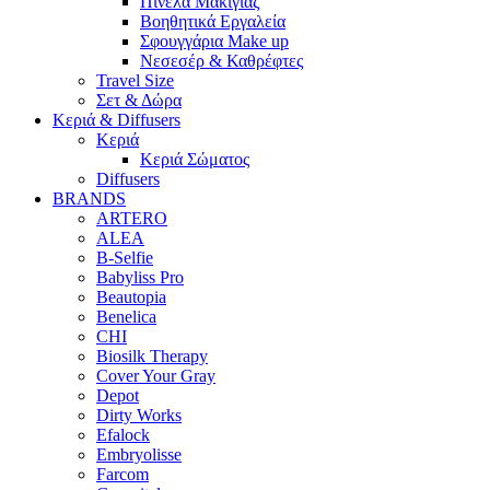
Πινέλα Μακιγιάζ
Βοηθητικά Εργαλεία
Σφουγγάρια Make up
Νεσεσέρ & Καθρέφτες
Travel Size
Σετ & Δώρα
Κεριά & Diffusers
Κεριά
Κεριά Σώματος
Diffusers
BRANDS
ARTERO
ALEA
B-Selfie
Babyliss Pro
Beautopia
Benelica
CHI
Biosilk Therapy
Cover Your Gray
Depot
Dirty Works
Efalock
Embryolisse
Farcom