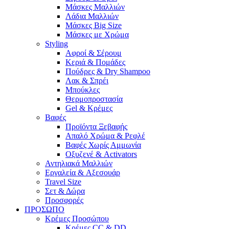
Μάσκες Μαλλιών
Λάδια Μαλλιών
Μάσκες Big Size
Μάσκες με Χρώμα
Styling
Αφροί & Σέρουμ
Κεριά & Πομάδες
Πούδρες & Dry Shampoo
Λακ & Σπρέι
Μπούκλες
Θερμοπροστασία
Gel & Κρέμες
Βαφές
Προϊόντα Ξεβαφής
Απαλό Χρώμα & Ρεφλέ
Βαφές Χωρίς Αμμωνία
Οξυζενέ & Activators
Αντηλιακά Μαλλιών
Εργαλεία & Aξεσουάρ
Travel Size
Σετ & Δώρα
Προσφορές
ΠΡΟΣΩΠΟ
Κρέμες Προσώπου
Κρέμες CC & DD