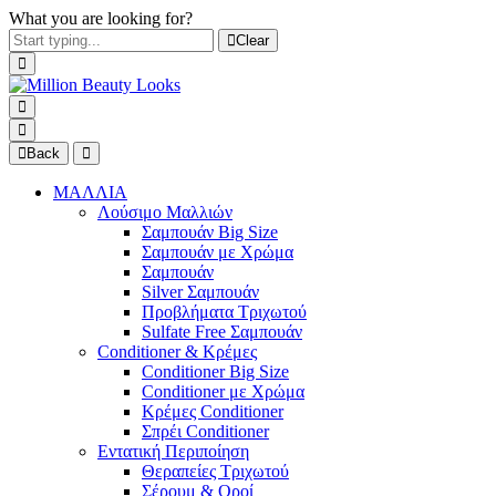
What you are looking for?
Clear
Back
ΜΑΛΛΙΑ
Λούσιμο Μαλλιών
Σαμπουάν Big Size
Σαμπουάν με Χρώμα
Σαμπουάν
Silver Σαμπουάν
Προβλήματα Τριχωτού
Sulfate Free Σαμπουάν
Conditioner & Κρέμες
Conditioner Big Size
Conditioner με Χρώμα
Κρέμες Conditioner
Σπρέι Conditioner
Εντατική Περιποίηση
Θεραπείες Τριχωτού
Σέρουμ & Οροί