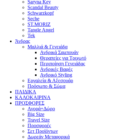
Saryna Key
Scandal Beauty
Schwarzkopf
Seche
ST.MORIZ
Tangle Angel
Tek
Άνδρας
Μαλλιά & Γενειάδα
Ανδρικά Σαμπουάν
Θεραπείες για Τριχωτό
Περιποίηση Γενειάδας
Ανδρικές Βαφές
Ανδρικό Styling
Εργαλεία & Αξεσουάρ
Πρόσωπο & Σώμα
ΠΑΙΔΙΚΑ
ΚΑΛΟΚΑΙΡΙΝΑ
ΠΡΟΣΦΟΡΕΣ
Αγορά+Δώρο
Big Size
Travel Size
Προσφορές
Σετ Προϊόντων
Δωρεάν Μεταφορικά