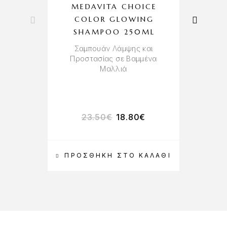
MEDAVITA CHOICE
F
COLOR GLOWING
SHAMPOO 250ML
Σαμπουάν Λάμψης και
Αν
Προστασίας σε Βαμμένα
Μαλλιά
23.50
€
18.80
€
ΠΡΟΣΘΉΚΗ ΣΤΟ ΚΑΛΆΘΙ
Π