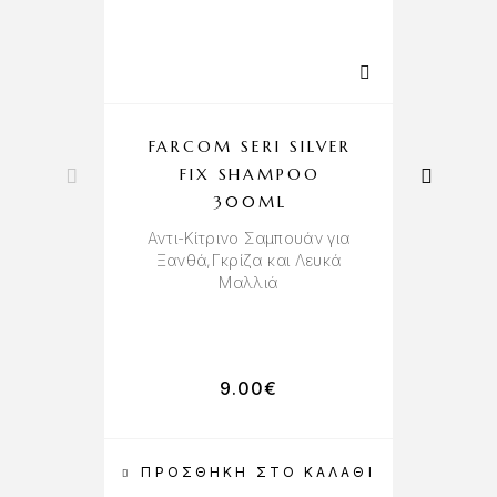
FARCOM SERI SILVER
F
FIX SHAMPOO
S
300ML
Αντι-Κίτρινο Σαμπουάν για
Β
Ξανθά,Γκρίζα και Λευκά
Μαλλιά
Σα
Π
9.00
€
ΠΡΟΣΘΉΚΗ ΣΤΟ ΚΑΛΆΘΙ
Π