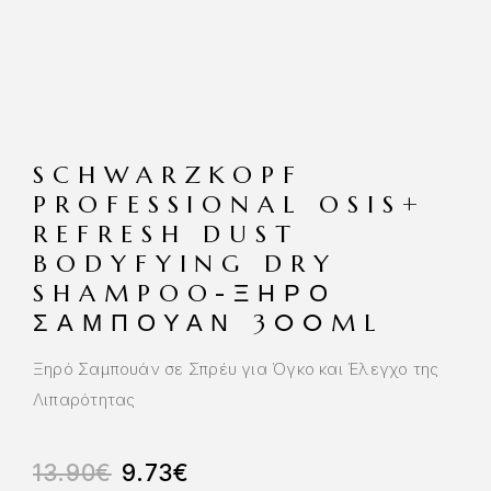
SCHWARZKOPF
PROFESSIONAL OSIS+
REFRESH DUST
BODYFYING DRY
SHAMPOO-ΞΗΡΌ
ΣΑΜΠΟΥΆΝ 300ML
Ξηρό Σαμπουάν σε Σπρέυ για Όγκο και Έλεγχο της
Λιπαρότητας
13.90
€
9.73
€