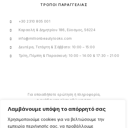
ΤΡΌΠΟΙ ΠΑΡΑΓΓΕΛΊΑΣ
+30 2310 805 001
Καραολή & Δημητρίου 186, Εύοσμος, 56224
info@millionbeautylooks.com
Δευτέρα, Τετάρτη & Σάββατο: 10:00 – 15:00
Τρίτη, Πέμπτη & Παρασκευή: 10:00 – 14:00 & 17:30 – 21:00
Για οποιαδήποτε ερώτηση ή πληροφορία,
η ομάδα μας είναι εδώ να σας
υποστηρίξει. Θα χαρούμε να σας
Λαμβάνουμε υπόψη το απόρρητό σας
βοηθήσουμε.
Χρησιμοποιούμε cookies για να βελτιώσουμε την
ΠΕΡΙΣΣΌΤΕΡΑ
εμπειρία περιήγησής σας, να προβάλλουμε