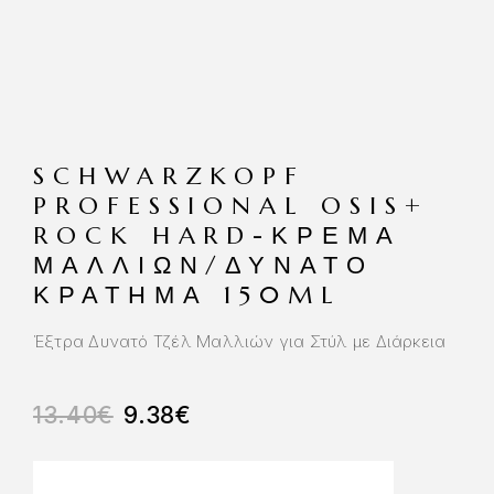
SCHWARZKOPF
PROFESSIONAL OSIS+
ROCK HARD-ΚΡΈΜΑ
ΜΑΛΛΙΏΝ/ΔΥΝΑΤΌ
ΚΡΆΤΗΜΑ 150ML
Έξτρα Δυνατό Τζέλ Μαλλιών για Στύλ με Διάρκεια
13.40
€
9.38
€