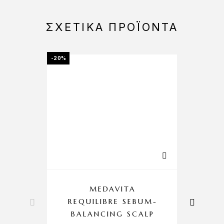
ΣΧΕΤΙΚΆ ΠΡΟΪΌΝΤΑ
-20%
MEDAVITA
F
REQUILIBRE SEBUM-
S
BALANCING SCALP