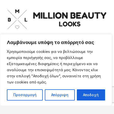
Λαμβάνουμε υπόψη το απόρρητό σας
Για οποιαδήποτε ερώτηση ή πληροφορία,
η ομάδα μας είναι εδώ να σας
Χρησιμοποιούμε cookies για να βελτιώσουμε την
υποστηρίξει. Θα χαρούμε να σας
εμπειρία περιήγησής σας, να προβάλλουμε
βοηθήσουμε.
εξατομικευμένες διαφημίσεις ή περιεχόμενο και να
ΠΕΡΙΣΣΌΤΕΡΑ
αναλύουμε την επισκεψιμότητά μας. Κάνοντας κλικ
στην επιλογή "Αποδοχή όλων", συναινείτε στη χρήση
των cookies από εμάς.
Προσαρμογή
Απόρριψη
Αποδοχή
Copyright ©
2026
Million
Beauty Looks. All Right
Reserved. Κατασκευή
PRIVACY POLICY
TERMS
eShop
Webgrams
.