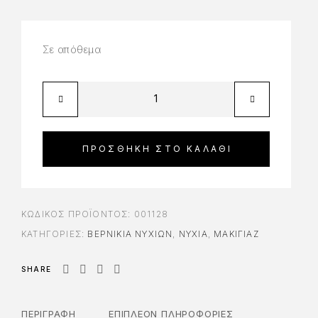
Σε απόθεμα
ΠΡΟΣΘΉΚΗ ΣΤΟ ΚΑΛΆΘΙ
ΚΩΔΙΚΌΣ ΠΡΟΪΌΝΤΟΣ:
001128
ΚΑΤΗΓΟΡΊΕΣ:
ΒΕΡΝΊΚΙΑ ΝΥΧΙΏΝ
,
ΝΎΧΙΑ
,
ΜΑΚΙΓΙΑΖ
SHARE
ΠΕΡΙΓΡΑΦΉ
ΕΠΙΠΛΈΟΝ ΠΛΗΡΟΦΟΡΊΕΣ