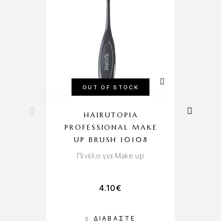
OUT OF STOCK
HAIRUTOPIA
PROFESSIONAL MAKE
UP BRUSH 10108
Σ
Πινέλο για Make up
4.10
€
ΔΙΑΒΆΣΤΕ