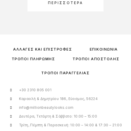
Π
ΠΕΡΙΣΣΌΤΕΡΑ
ΑΛΛΑΓΈΣ ΚΑΙ ΕΠΙΣΤΡΟΦΈΣ
ΕΠΙΚΟΙΝΩΝΊΑ
ΤΡΌΠΟΙ ΠΛΗΡΩΜΉΣ
ΤΡΌΠΟΙ ΑΠΟΣΤΟΛΉΣ
ΤΡΌΠΟΙ ΠΑΡΑΓΓΕΛΊΑΣ
+30 2310 805 001
Καραολή & Δημητρίου 186, Εύοσμος, 56224
info@millionbeautylooks.com
Δευτέρα, Τετάρτη & Σάββατο: 10:00 – 15:00
Τρίτη, Πέμπτη & Παρασκευή: 10:00 – 14:00 & 17:30 – 21:00