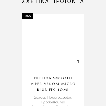
ΣΧΕΤΙΚΆ ΠΡΟΪΌΝΤΑ
-25%
NIP+FAB SMOOTH
VIPER VENOM MICRO
P
BLUR FIX 40ML
L
Σέρουμ Προετοιμασίας
Προσώπου για