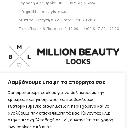
Καραολή & Δημητρίου 186, Εύοσμος, 56224
info@millionbeautylooks.com
Δευτέρα, Τετάρτη & Σάββατο: 10:00 – 15:00
Τρίτη, Πέμπτη & Παρασκευή: 10:00 – 14:00 & 17:30 – 21:00
Λαμβάνουμε υπόψη το απόρρητό σας
Για οποιαδήποτε ερώτηση ή πληροφορία,
η ομάδα μας είναι εδώ να σας
Χρησιμοποιούμε cookies για να βελτιώσουμε την
υποστηρίξει. Θα χαρούμε να σας
εμπειρία περιήγησής σας, να προβάλλουμε
βοηθήσουμε.
εξατομικευμένες διαφημίσεις ή περιεχόμενο και να
ΠΕΡΙΣΣΌΤΕΡΑ
αναλύουμε την επισκεψιμότητά μας. Κάνοντας κλικ
στην επιλογή "Αποδοχή όλων", συναινείτε στη χρήση
των cookies από εμάς.