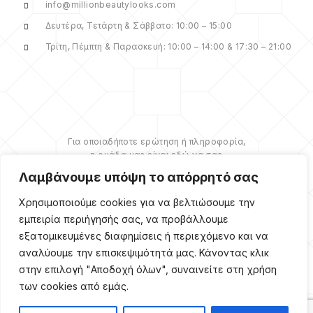
info@millionbeautylooks.com
Δευτέρα, Τετάρτη & Σάββατο: 10:00 – 15:00
Τρίτη, Πέμπτη & Παρασκευή: 10:00 – 14:00 & 17:30 – 21:00
Για οποιαδήποτε ερώτηση ή πληροφορία,
η ομάδα μας είναι εδώ να σας
υποστηρίξει. Θα χαρούμε να σας
Λαμβάνουμε υπόψη το απόρρητό σας
βοηθήσουμε.
Χρησιμοποιούμε cookies για να βελτιώσουμε την
ΠΕΡΙΣΣΌΤΕΡΑ
εμπειρία περιήγησής σας, να προβάλλουμε
εξατομικευμένες διαφημίσεις ή περιεχόμενο και να
αναλύουμε την επισκεψιμότητά μας. Κάνοντας κλικ
στην επιλογή "Αποδοχή όλων", συναινείτε στη χρήση
των cookies από εμάς.
Copyright ©
2026
Million
Beauty Looks. All Right
Reserved. Κατασκευή
PRIVACY POLICY
TERMS