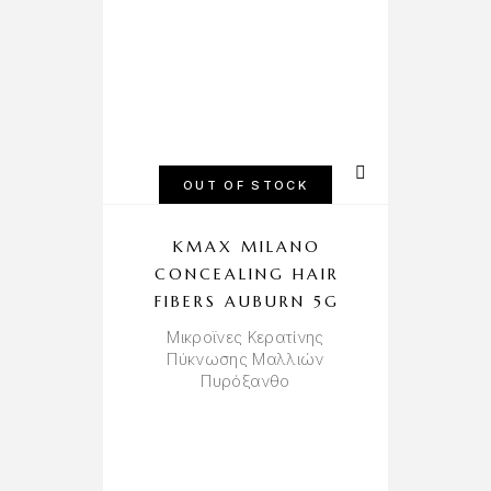
OUT OF STOCK
KMAX MILANO
F
CONCEALING HAIR
S
FIBERS AUBURN 5G
Μικροϊνες Κερατίνης
Πύκνωσης Μαλλιών
Πυρόξανθο
Σα
Π