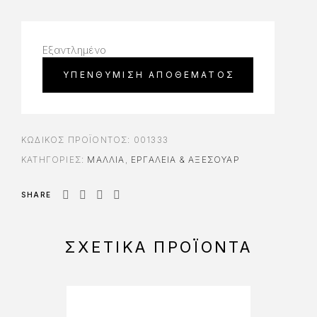
Εξαντλημένο
ΚΩΔΙΚΌΣ ΠΡΟΪΌΝΤΟΣ:
001333
ΚΑΤΗΓΟΡΊΕΣ:
ΜΑΛΛΙΑ
,
ΕΡΓΑΛΕΊΑ & AΞΕΣΟΥΆΡ
SHARE
ΣΧΕΤΙΚΆ ΠΡΟΪΌΝΤΑ