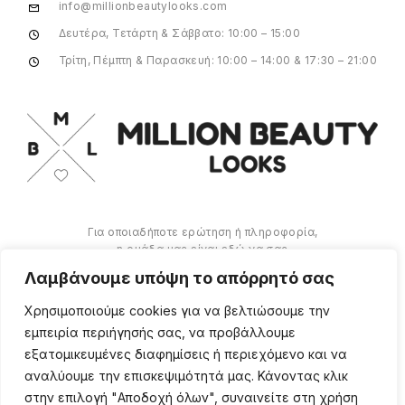
info@millionbeautylooks.com
Δευτέρα, Τετάρτη & Σάββατο: 10:00 – 15:00
Τρίτη, Πέμπτη & Παρασκευή: 10:00 – 14:00 & 17:30 – 21:00
Για οποιαδήποτε ερώτηση ή πληροφορία,
η ομάδα μας είναι εδώ να σας
υποστηρίξει. Θα χαρούμε να σας
Λαμβάνουμε υπόψη το απόρρητό σας
βοηθήσουμε.
Χρησιμοποιούμε cookies για να βελτιώσουμε την
ΠΕΡΙΣΣΌΤΕΡΑ
εμπειρία περιήγησής σας, να προβάλλουμε
εξατομικευμένες διαφημίσεις ή περιεχόμενο και να
αναλύουμε την επισκεψιμότητά μας. Κάνοντας κλικ
στην επιλογή "Αποδοχή όλων", συναινείτε στη χρήση