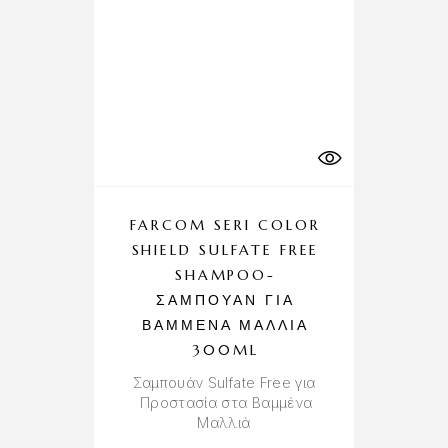
FARCOM SERI COLOR
SHIELD SULFATE FREE
D
SHAMPOO-
J
ΣΑΜΠΟΥΆΝ ΓΙΑ
C
ΒΑΜΜΈΝΑ ΜΑΛΛΙΆ
Εν
300ML
Σαμπουάν Sulfate Free για
Προστασία στα Βαμμένα
Μαλλιά