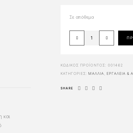
Σε απόθεμα
Π
ΚΩΔΙΚΌΣ ΠΡΟΪΌΝΤΟΣ:
001462
ΚΑΤΗΓΟΡΊΕΣ:
ΜΑΛΛΙΑ
,
ΕΡΓΑΛΕΊΑ &
SHARE
η και
ό