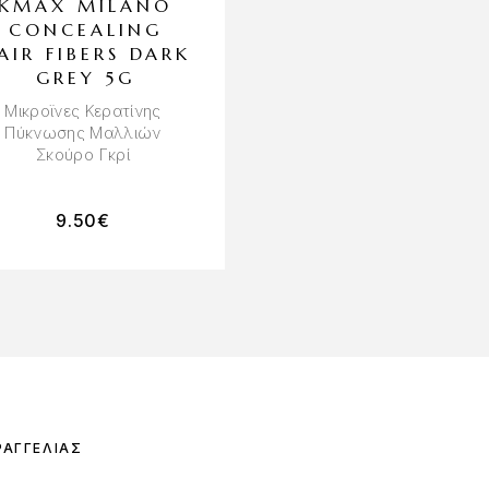
KMAX MILANO
GLOV BUNN
CONCEALING
EARS ZEBRA
AIR FIBERS DARK
HEADBAND
GREY 5G
Κορδέλα Μαλλιών
Μικροϊνες Κερατίνης
Πύκνωσης Μαλλιών
Σκούρο Γκρί
9.50
€
16.90
€
15.21
€
ΡΑΓΓΕΛΊΑΣ