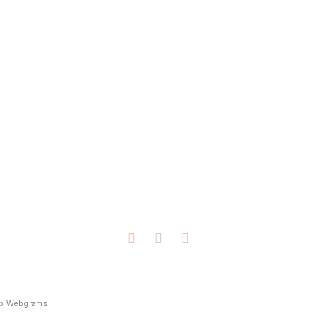
op
Webgrams
.