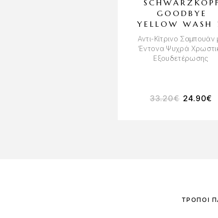
SCHWARZKOP
GOODBYE
YELLOW WASH 
Αντι-Κίτρινο Σαμπουάν 
‘Εντονα Ψυχρά Χρωστι
Εξουδετέρωσης
33.20
€
24.90
€
ΤΡΌΠΟΙ 