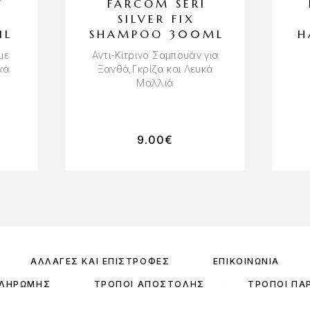
F
FARCOM SERI
SILVER FIX
1L
SHAMPOO 300ML
H
με
Αντι-Κίτρινο Σαμπουάν για
κά
Ξανθά,Γκρίζα και Λευκά
Μαλλιά
9.00
€
ΑΛΛΑΓΈΣ ΚΑΙ ΕΠΙΣΤΡΟΦΈΣ
ΕΠΙΚΟΙΝΩΝΊΑ
ΠΛΗΡΩΜΉΣ
ΤΡΌΠΟΙ ΑΠΟΣΤΟΛΉΣ
ΤΡΌΠΟΙ ΠΑ