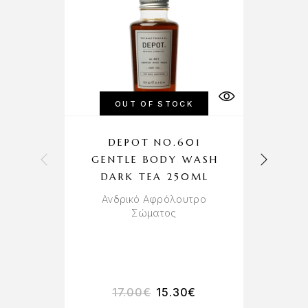
OUT OF STOCK
DEPOT NO.601
GENTLE BODY WASH
M
DARK TEA 250ML
Ανδρικό Αφρόλουτρο
Σώματος
Α
17.00
€
15.30
€