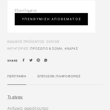
Εξαντλημένο
ΚΩΔΙΚΌΣ ΠΡΟΪΌΝΤΟΣ:
000109
ΚΑΤΗΓΟΡΊΕΣ:
ΠΡΌΣΩΠΟ & ΣΏΜΑ
,
ΆΝΔΡΑΣ
SHARE
ΠΕΡΙΓΡΑΦΉ
ΕΠΙΠΛΈΟΝ ΠΛΗΡΟΦΟΡΊΕΣ
Τι είναι:
Ανδρικό αφρόλουτρο