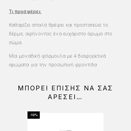
Τι προσφέρει:
Καθαρίζει απαλά θρέφει και προστατεύει το
δέρμα, αφήνοντας ένα ευχάριστο άρωμα στο
σώμα.
Μία μοναδική φόρμουλα με 4 διαφορετικά
αρώματα για την προσωπική φροντίδα
ΜΠΟΡΕΊ ΕΠΊΣΗΣ ΝΑ ΣΑΣ
ΑΡΈΣΕΙ…
-10%
-10%