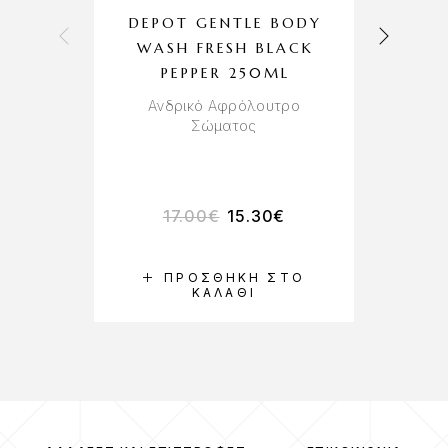
DEPOT GENTLE BODY
D
WASH FRESH BLACK
PEPPER 250ML
Ανδρικό Αφρόλουτρο
Σώματος
17.00
€
15.30
€
ΠΡΟΣΘΉΚΗ ΣΤΟ
ΚΑΛΆΘΙ