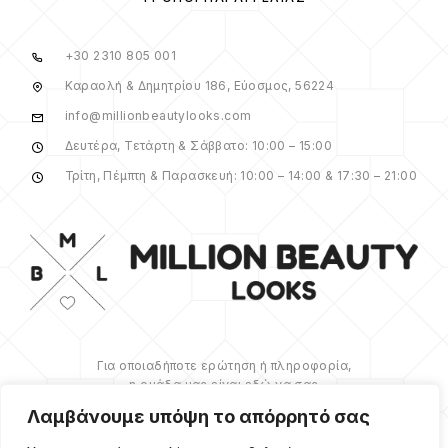
+30 2310 805 001
Καραολή & Δημητρίου 186, Εύοσμος, 56224
info@millionbeautylooks.com
Δευτέρα, Τετάρτη & Σάββατο: 10:00 – 15:00
Τρίτη, Πέμπτη & Παρασκευή: 10:00 – 14:00 & 17:30 – 21:00
Για οποιαδήποτε ερώτηση ή πληροφορία,
η ομάδα μας είναι εδώ να σας
υποστηρίξει. Θα χαρούμε να σας
Λαμβάνουμε υπόψη το απόρρητό σας
βοηθήσουμε.