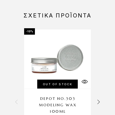
ΣΧΕΤΙΚΆ ΠΡΟΪΌΝΤΑ
-10%
OUT OF STOCK
DEPOT NO.303
MODELING WAX
100ML
P