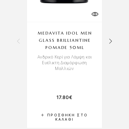
MEDAVITA IDOL MEN
D
GLASS BRILLIANTINE
POMADE 50ML
Α
Ανδρικό Κερί για Λάμψη και
Ευέλικτη Διαμόρφωση
Μαλλιών
17.80
€
ΠΡΟΣΘΉΚΗ ΣΤΟ
ΚΑΛΆΘΙ