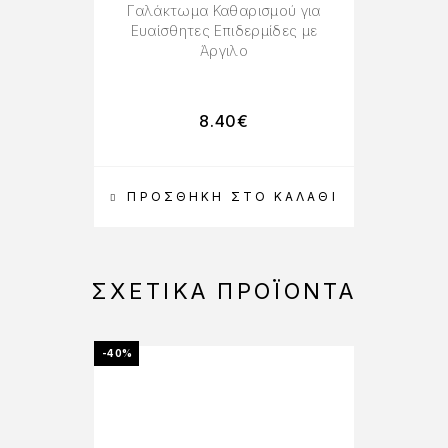
Γαλάκτωμα Καθαρισμού για
Ή
Ευαίσθητες Επιδερμίδες με
Άργιλο
8.40
€
ΠΡΟΣΘΉΚΗ ΣΤΟ ΚΑΛΆΘΙ
Π
ΣΧΕΤΙΚΆ ΠΡΟΪΌΝΤΑ
-40%
-25%