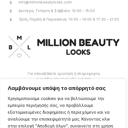
info@millionbeautylooks.com
Δευτέρα, Τετάρτη & Σάββατο: 10:00 – 15:00
Τρίτη, Πέμπτη & Παρασκευή: 10:00 – 14:00 & 17:30 – 21:00
Για οποιαδήποτε ερώτηση ή πληροφορία,
η ομάδα μας είναι εδώ να σας
υποστηρίξει. Θα χαρούμε να σας
Λαμβάνουμε υπόψη το απόρρητό σας
βοηθήσουμε.
Χρησιμοποιούμε cookies για να βελτιώσουμε την
ΠΕΡΙΣΣΌΤΕΡΑ
εμπειρία περιήγησής σας, να προβάλλουμε
εξατομικευμένες διαφημίσεις ή περιεχόμενο και να
αναλύουμε την επισκεψιμότητά μας. Κάνοντας κλικ
στην επιλογή "Αποδοχή όλων", συναινείτε στη χρήση