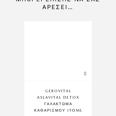
ΑΡΈΣΕΙ…
GEROVITAL
ASLAVITAL DETOX
A
ΓΑΛΆΚΤΩΜΑ
ΚΑΘΑΡΙΣΜΟΎ 150ML