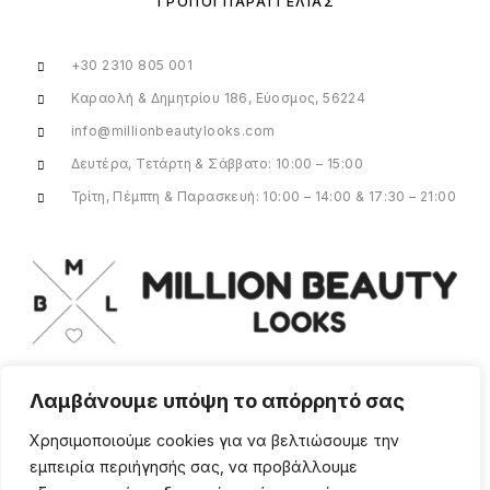
ΤΡΌΠΟΙ ΠΑΡΑΓΓΕΛΊΑΣ
+30 2310 805 001
Καραολή & Δημητρίου 186, Εύοσμος, 56224
info@millionbeautylooks.com
Δευτέρα, Τετάρτη & Σάββατο: 10:00 – 15:00
Τρίτη, Πέμπτη & Παρασκευή: 10:00 – 14:00 & 17:30 – 21:00
Λαμβάνουμε υπόψη το απόρρητό σας
Για οποιαδήποτε ερώτηση ή πληροφορία,
η ομάδα μας είναι εδώ να σας
Χρησιμοποιούμε cookies για να βελτιώσουμε την
υποστηρίξει. Θα χαρούμε να σας
εμπειρία περιήγησής σας, να προβάλλουμε
βοηθήσουμε.