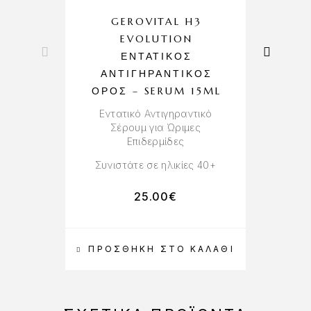
GEROVITAL H3
EVOLUTION
ΕΝΤΑΤΙΚΌΣ
ΑΝΤΙΓΗΡΑΝΤΙΚΌΣ
A
ΟΡΌΣ – SERUM 15ML
Εντατικό Αντιγηραντικό
Αν
Σέρουμ για Ώριμες
Ε
Επιδερμίδες
Συνιστάτε σε ηλικίες 40+
25.00
€
ΠΡΟΣΘΉΚΗ ΣΤΟ ΚΑΛΆΘΙ
Π