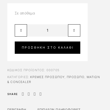
Σε απόθεμα
ΠΡΟΣΘΉΚΗ ΣΤΟ ΚΑΛΆΘΙ
ΚΩΔΙΚΌΣ ΠΡΟΪΌΝΤΟΣ:
000705
ΚΑΤΗΓΟΡΊΕΣ:
ΚΡΈΜΕΣ ΠΡΟΣΏΠΟΥ
,
ΠΡΟΣΩΠΟ
,
ΜΑΤΙΏΝ
& CONCEALER
SHARE
ΠΕΡΙΓΡΑΦΉ
ΕΠΙΠΛΈΟΝ ΠΛΗΡΟΦΟΡΊΕΣ