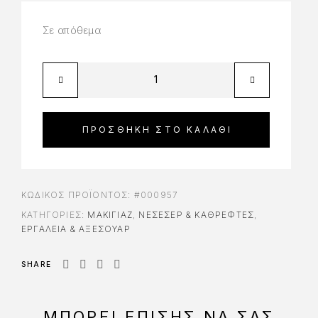
Σε απόθεμα
ΠΡΟΣΘΉΚΗ ΣΤΟ ΚΑΛΆΘΙ
ΚΩΔΙΚΌΣ ΠΡΟΪΌΝΤΟΣ:
#000957
ΚΑΤΗΓΟΡΊΕΣ:
ΜΑΚΙΓΙΑΖ
,
ΝΕΣΕΣΈΡ & ΚΑΘΡΈΦΤΕΣ
,
ΕΡΓΑΛΕΊΑ & ΑΞΕΣΟΥΆΡ
SHARE
ΜΠΟΡΕΊ ΕΠΊΣΗΣ ΝΑ ΣΑΣ