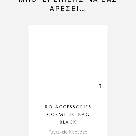
ΑΡΈΣΕΙ…
RO ACCESSORIES
COSMETIC BAG
BLACK
Γυναικείo Νεσεσέρ
Αση