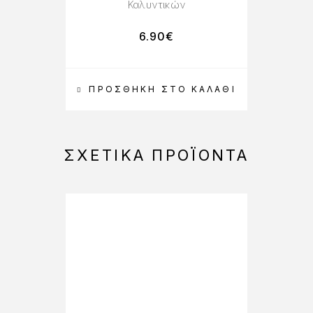
Καλυντικών
6.90
€
ΠΡΟΣΘΉΚΗ ΣΤΟ ΚΑΛΆΘΙ
Π
ΣΧΕΤΙΚΆ ΠΡΟΪΌΝΤΑ