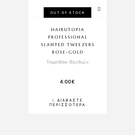
OUT OF STOCK
HAIRUTOPIA
PROFESSIONAL
P
SLANTED TWEEZERS
ROSE-GOLD
L
Τσιμπιδάκι Φρυδιών
4.00
€
ΔΙΑΒΆΣΤΕ
Π
ΠΕΡΙΣΣΌΤΕΡΑ