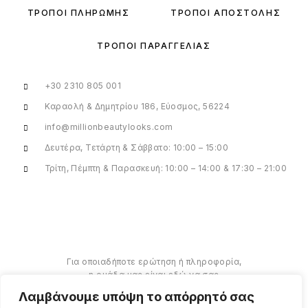
ΤΡΌΠΟΙ ΠΛΗΡΩΜΉΣ
ΤΡΌΠΟΙ ΑΠΟΣΤΟΛΉΣ
ΤΡΌΠΟΙ ΠΑΡΑΓΓΕΛΊΑΣ
+30 2310 805 001
Καραολή & Δημητρίου 186, Εύοσμος, 56224
info@millionbeautylooks.com
Δευτέρα, Τετάρτη & Σάββατο: 10:00 – 15:00
Τρίτη, Πέμπτη & Παρασκευή: 10:00 – 14:00 & 17:30 – 21:00
Για οποιαδήποτε ερώτηση ή πληροφορία,
η ομάδα μας είναι εδώ να σας
υποστηρίξει. Θα χαρούμε να σας
Λαμβάνουμε υπόψη το απόρρητό σας
βοηθήσουμε.