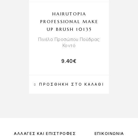
HAIRUTOPIA
PROFESSIONAL MAKE
P
UP BRUSH 10135
Πινέλο Προσώπου Πούδρας
Κοντό
9.40
€
ΠΡΟΣΘΉΚΗ ΣΤΟ ΚΑΛΆΘΙ
ΑΛΛΑΓΈΣ ΚΑΙ ΕΠΙΣΤΡΟΦΈΣ
ΕΠΙΚΟΙΝΩΝΊΑ