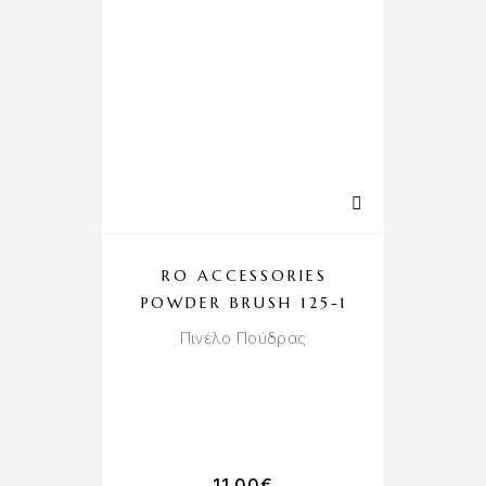
RO ACCESSORIES
POWDER BRUSH 125-1
P
Πινέλο Πούδρας
Επ
Τ
11.00
€