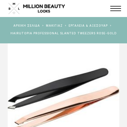
ΑΡΧΙΚΉ ΣΕΛΊΔΑ
ΜΑΚΙΓΙΑΖ
ΕΡΓΑΛΕΊΑ & ΑΞΕΣΟΥΆΡ
HAIRUTOPIA PROFESSIONAL SLANTED TWEEZERS ROSE-GOLD