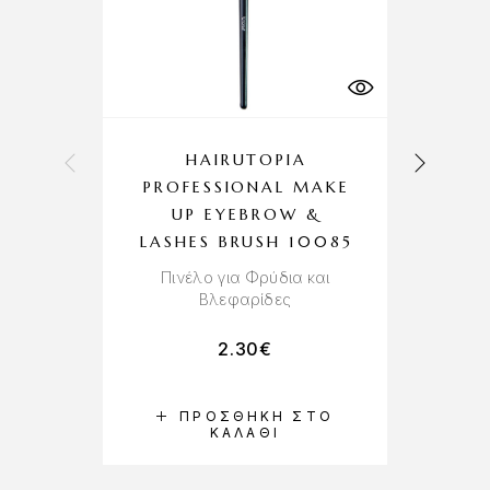
HAIRUTOPIA
PROFESSIONAL MAKE
UP EYEBROW &
Σ
LASHES BRUSH 10085
Πινέλο για Φρύδια και
Βλεφαρίδες
2.30
€
ΠΡΟΣΘΉΚΗ ΣΤΟ
ΚΑΛΆΘΙ