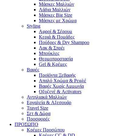
Μάσκες Μαλλιών
Λάδια Μαλλιών
Μάσκες Big Size
Μάσκες με Χρώμα
Styling
Αφροί & Σέρουμ
Κεριά & Πομάδες
Πούδρες & Dry Shampoo
Λακ & Σπρέι
Μπούκλες
Θερμοπροστασία
Gel & Κρέμες
Βαφές
Προϊόντα Ξεβαφής
Απαλό Χρώμα & Ρεφλέ
Βαφές Χωρίς Αμμωνία
Οξυζενέ & Activators
Αντηλιακά Μαλλιών
Εργαλεία & Aξεσουάρ
Travel Size
Σετ & Δώρα
Προσφορές
ΠΡΟΣΩΠΟ
Κρέμες Προσώπου
Κρέμες CC & DD