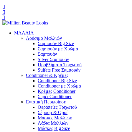
ΜΑΛΛΙΑ
Λούσιμο Μαλλιών
Σαμπουάν Big Size
Σαμπουάν με Χρώμα
Σαμπουάν
Silver Σαμπουάν
Προβλήματα Τριχωτού
Sulfate Free Σαμπουάν
Conditioner & Κρέμες
Conditioner Big Size
Conditioner με Χρώμα
Κρέμες Conditioner
Σπρέι Conditioner
Εντατική Περιποίηση
Θεραπείες Τριχωτού
Σέρουμ & Οροί
Μάσκες Μαλλιών
Λάδια Μαλλιών
Μάσκες Big Size