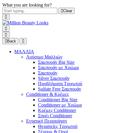
What you are looking for?
Clear
Back
ΜΑΛΛΙΑ
Λούσιμο Μαλλιών
Σαμπουάν Big Size
Σαμπουάν με Χρώμα
Σαμπουάν
Silver Σαμπουάν
Προβλήματα Τριχωτού
Sulfate Free Σαμπουάν
Conditioner & Κρέμες
Conditioner Big Size
Conditioner με Χρώμα
Κρέμες Conditioner
Σπρέι Conditioner
Εντατική Περιποίηση
Θεραπείες Τριχωτού
Σέρουμ & Οροί