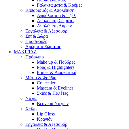
Γαλακτώματα & Κρέμες
Καθαρισμός & Απολέπιση
Αφρόλουτρα & Τζέλ
Απολέπιση Σώματος
Απολέπιση Άκρων
Εργαλεία & Αξεσουάρ
Σετ & Δώρα
Προσφορές
Αρώματα Σώματος
ΜΑΚΙΓΙΑΖ
Πρόσωπο
Make up & Πούδρες
Ρουζ & Highlighters
Primer & Διορθωτικά
Μάτια & Φρύδια
Concealer
Mascara & Eyeliner
Σκιές & Παλέτες
Νύχια
Βερνίκια Νυχιών
Χείλη
Lip Gloss
Κραγιόν
Εργαλεία & Αξεσουάρ