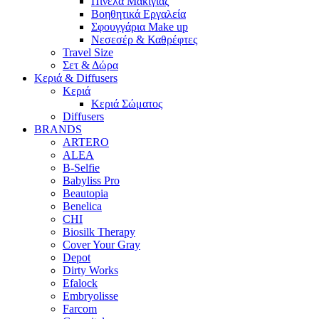
Πινέλα Μακιγιάζ
Βοηθητικά Εργαλεία
Σφουγγάρια Make up
Νεσεσέρ & Καθρέφτες
Travel Size
Σετ & Δώρα
Κεριά & Diffusers
Κεριά
Κεριά Σώματος
Diffusers
BRANDS
ARTERO
ALEA
B-Selfie
Babyliss Pro
Beautopia
Benelica
CHI
Biosilk Therapy
Cover Your Gray
Depot
Dirty Works
Efalock
Embryolisse
Farcom