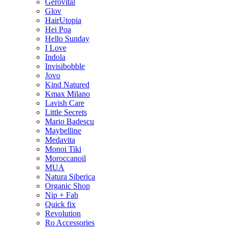
Gerovital
Glov
HairUtopia
Hei Poa
Hello Sunday
I Love
Indola
Invisibobble
Jovo
Kind Natured
Kmax Milano
Lavish Care
Little Secrets
Mario Badescu
Maybelline
Medavita
Monoi Tiki
Moroccanoil
MUA
Natura Siberica
Organic Shop
Nip + Fab
Quick fix
Revolution
Ro Accessories