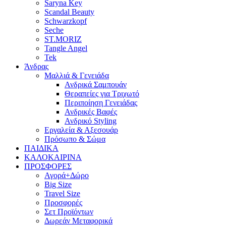
Saryna Key
Scandal Beauty
Schwarzkopf
Seche
ST.MORIZ
Tangle Angel
Tek
Άνδρας
Μαλλιά & Γενειάδα
Ανδρικά Σαμπουάν
Θεραπείες για Τριχωτό
Περιποίηση Γενειάδας
Ανδρικές Βαφές
Ανδρικό Styling
Εργαλεία & Αξεσουάρ
Πρόσωπο & Σώμα
ΠΑΙΔΙΚΑ
ΚΑΛΟΚΑΙΡΙΝΑ
ΠΡΟΣΦΟΡΕΣ
Αγορά+Δώρο
Big Size
Travel Size
Προσφορές
Σετ Προϊόντων
Δωρεάν Μεταφορικά