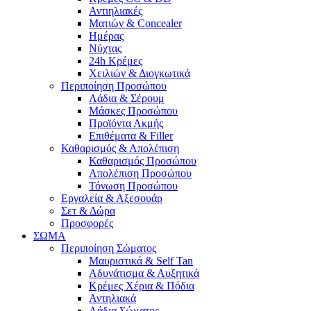
Αντιηλιακές
Ματιών & Concealer
Ημέρας
Νύχτας
24h Κρέμες
Χειλιών & Διογκωτικά
Περιποίηση Προσώπου
Λάδια & Σέρουμ
Μάσκες Προσώπου
Προϊόντα Ακμής
Επιθέματα & Filler
Καθαρισμός & Απολέπιση
Καθαρισμός Προσώπου
Απολέπιση Προσώπου
Τόνωση Προσώπου
Εργαλεία & Αξεσουάρ
Σετ & Δώρα
Προσφορές
ΣΩΜΑ
Περιποίηση Σώματος
Μαυριστικά & Self Tan
Αδυνάτισμα & Αυξητικά
Κρέμες Χέρια & Πόδια
Αντηλιακά
Λάδια Σώματος