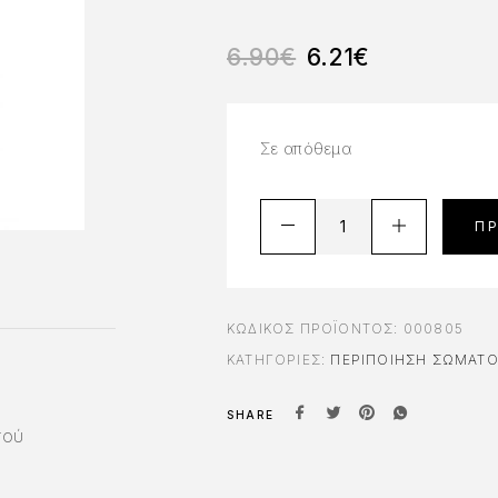
6.90
€
6.21
€
Σε απόθεμα
Π
ΚΩΔΙΚΌΣ ΠΡΟΪΌΝΤΟΣ:
000805
ΚΑΤΗΓΟΡΊΕΣ:
ΠΕΡΙΠΟΊΗΣΗ ΣΏΜΑΤ
SHARE
τού