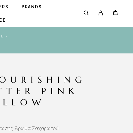
SERS
BRANDS
ΕΣ
ΕΣ
NOURISHING
TTER PINK
ELLOW
άτωσης Άρωμα Ζαχαρωτού