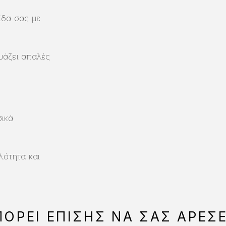
ίδα σας με
υάζει απαλές
σικά
λότητα και
ΟΡΕΊ ΕΠΊΣΗΣ ΝΑ ΣΑΣ ΑΡΈΣ