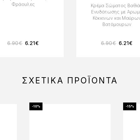
Φράουλες
Κρέμα Σώματος Βαθι
Ενυδάτωσης με Άρωμ
Κόκκινων και Μαύρω
Βατόμουρων
6.90
€
6.21
€
6.90
€
6.21
€
ΣΧΕΤΙΚΆ ΠΡΟΪΌΝΤΑ
-10%
-15%