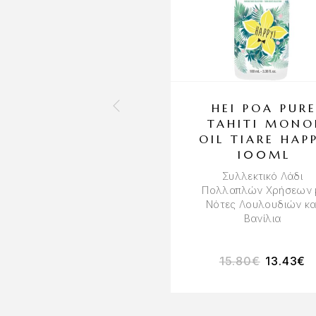
HEI POA PUR
TAHITI MONO
OIL TIARE HAP
100ML
Συλλεκτικό Λάδι
Πολλαπλών Χρήσεων 
Νότες Λουλουδιών κα
Βανίλια
15.80
€
13.43
€