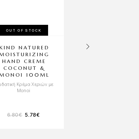
OUT OF STOCK
KIND NATURED
MONOI TIKI
MOISTURIZING
TAHITI OIL
HAND CREME
VANILLE 120
COCONUT &
Έλαιο Πολλαπλών
MONOI 100ML
Χρήσεων για Σώμα κα
Μαλλιά
υδατική Κρέμα Χεριών με
Monoi
6.80
€
5.78
€
12.90
€
11.61
€