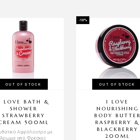
-10%
OUT OF STOCK
OUT OF STOCK
I LOVE BATH &
I LOVE
SHOWER
NOURISHING
STRAWBERRY
BODY BUTTE
CREAM 500ML
RASPBERRY &
BLACKBERRY
υδατικό Αφρόλουτρο με
200ML
Άρωμα από Φρέσκες