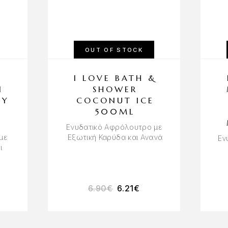
OUT OF STOCK
E
I LOVE BATH &
I
SHOWER
PY
COCONUT ICE
500ML
Ενυδατικό Αφρόλουτρο με
με
Εξωτική Καρύδα και Ανανά
Εν
ι
6.90
€
6.21
€