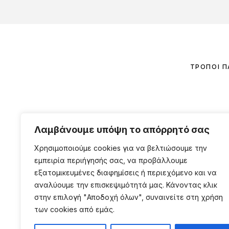
ΤΡΌΠΟΙ 
+30 2310 805 001
Λαμβάνουμε υπόψη το απόρρητό σας
Καραολή & Δημητρίου 186, Εύοσμος, 56224
Χρησιμοποιούμε cookies για να βελτιώσουμε την
info@millionbeautylooks.com
εμπειρία περιήγησής σας, να προβάλλουμε
Δευτέρα, Τετάρτη & Σάββατο: 10:00 – 15:00
εξατομικευμένες διαφημίσεις ή περιεχόμενο και να
Τρίτη, Πέμπτη & Παρασκευή: 10:00 – 14:00 & 17:30 – 
αναλύουμε την επισκεψιμότητά μας. Κάνοντας κλικ
στην επιλογή "Αποδοχή όλων", συναινείτε στη χρήση
των cookies από εμάς.