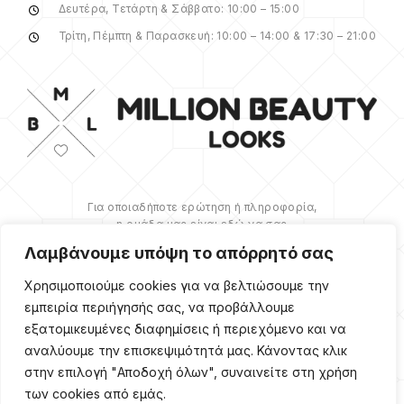
Δευτέρα, Τετάρτη & Σάββατο: 10:00 – 15:00
Τρίτη, Πέμπτη & Παρασκευή: 10:00 – 14:00 & 17:30 – 21:00
Για οποιαδήποτε ερώτηση ή πληροφορία,
η ομάδα μας είναι εδώ να σας
υποστηρίξει. Θα χαρούμε να σας
Λαμβάνουμε υπόψη το απόρρητό σας
βοηθήσουμε.
Χρησιμοποιούμε cookies για να βελτιώσουμε την
ΠΕΡΙΣΣΌΤΕΡΑ
εμπειρία περιήγησής σας, να προβάλλουμε
εξατομικευμένες διαφημίσεις ή περιεχόμενο και να
αναλύουμε την επισκεψιμότητά μας. Κάνοντας κλικ
στην επιλογή "Αποδοχή όλων", συναινείτε στη χρήση
των cookies από εμάς.
Copyright ©
2026
Million