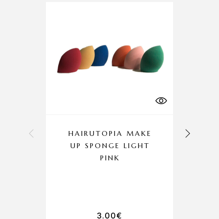
-20%
HAIRUTOPIA MAKE
N
UP SPONGE LIGHT
PINK
Co
3.00
€