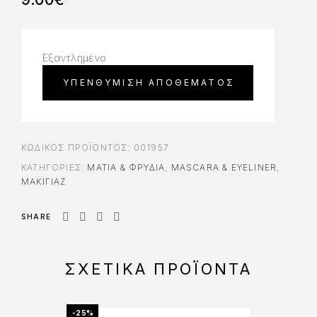
Εξαντλημένο
ΚΩΔΙΚΌΣ ΠΡΟΪΌΝΤΟΣ:
001957
ΚΑΤΗΓΟΡΊΕΣ:
ΜΆΤΙΑ & ΦΡΎΔΙΑ
,
MASCARA & EYELINER
,
ΜΑΚΙΓΙΑΖ
SHARE
ΣΧΕΤΙΚΆ ΠΡΟΪΌΝΤΑ
-25%