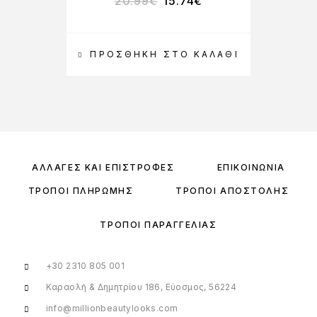
20.99
€
15.74
€
ΠΡΟΣΘΉΚΗ ΣΤΟ ΚΑΛΆΘΙ
ΑΛΛΑΓΈΣ ΚΑΙ ΕΠΙΣΤΡΟΦΈΣ
ΕΠΙΚΟΙΝΩΝΊΑ
ΤΡΌΠΟΙ ΠΛΗΡΩΜΉΣ
ΤΡΌΠΟΙ ΑΠΟΣΤΟΛΉΣ
ΤΡΌΠΟΙ ΠΑΡΑΓΓΕΛΊΑΣ
+30 2310 805 001
Καραολή & Δημητρίου 186, Εύοσμος, 56224
info@millionbeautylooks.com