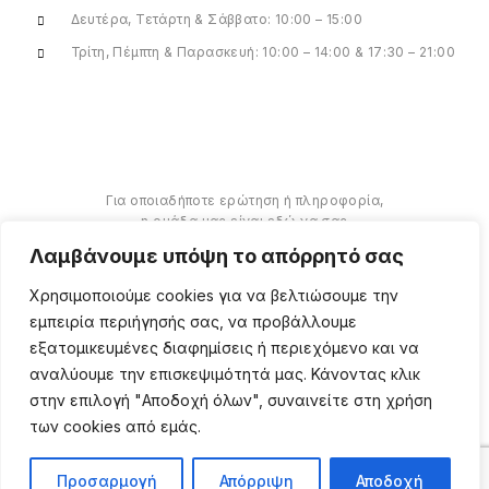
Δευτέρα, Τετάρτη & Σάββατο: 10:00 – 15:00
Τρίτη, Πέμπτη & Παρασκευή: 10:00 – 14:00 & 17:30 – 21:00
Για οποιαδήποτε ερώτηση ή πληροφορία,
η ομάδα μας είναι εδώ να σας
υποστηρίξει. Θα χαρούμε να σας
Λαμβάνουμε υπόψη το απόρρητό σας
βοηθήσουμε.
Χρησιμοποιούμε cookies για να βελτιώσουμε την
ΠΕΡΙΣΣΌΤΕΡΑ
εμπειρία περιήγησής σας, να προβάλλουμε
εξατομικευμένες διαφημίσεις ή περιεχόμενο και να
αναλύουμε την επισκεψιμότητά μας. Κάνοντας κλικ
στην επιλογή "Αποδοχή όλων", συναινείτε στη χρήση
των cookies από εμάς.
Copyright ©
2026
Million
Beauty Looks. All Right
Reserved. Κατασκευή
PRIVACY POLICY
TERMS
eShop
Webgrams
.
Προσαρμογή
Απόρριψη
Αποδοχή