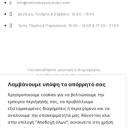
info@millionbeautylooks.com
Δευτέρα, Τετάρτη & Σάββατο: 10:00 – 15:00
Τρίτη, Πέμπτη & Παρασκευή: 10:00 – 14:00 & 17:30 – 21:00
Για οποιαδήποτε ερώτηση ή πληροφορία,
η ομάδα μας είναι εδώ να σας
υποστηρίξει. Θα χαρούμε να σας
Λαμβάνουμε υπόψη το απόρρητό σας
βοηθήσουμε.
Χρησιμοποιούμε cookies για να βελτιώσουμε την
ΠΕΡΙΣΣΌΤΕΡΑ
εμπειρία περιήγησής σας, να προβάλλουμε
εξατομικευμένες διαφημίσεις ή περιεχόμενο και να
αναλύουμε την επισκεψιμότητά μας. Κάνοντας κλικ
στην επιλογή "Αποδοχή όλων", συναινείτε στη χρήση