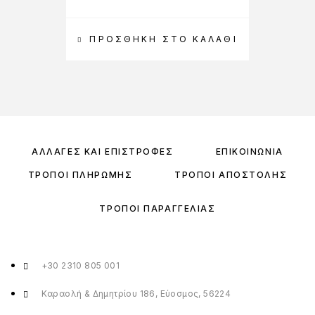
ΠΡΟΣΘΉΚΗ ΣΤΟ ΚΑΛΆΘΙ
Π
ΑΛΛΑΓΈΣ ΚΑΙ ΕΠΙΣΤΡΟΦΈΣ
ΕΠΙΚΟΙΝΩΝΊΑ
ΤΡΌΠΟΙ ΠΛΗΡΩΜΉΣ
ΤΡΌΠΟΙ ΑΠΟΣΤΟΛΉΣ
ΤΡΌΠΟΙ ΠΑΡΑΓΓΕΛΊΑΣ
+30 2310 805 001
Καραολή & Δημητρίου 186, Εύοσμος, 56224