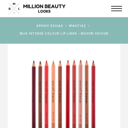
ΑΡΧΙΚΉ ΣΕΛΊΔΑ
ΜΑΚΙΓΙΑΖ
MUA INTENSE COLOUR LIP LINER – ΜΟΛΎΒΙ ΧΕΙΛΙΏΝ