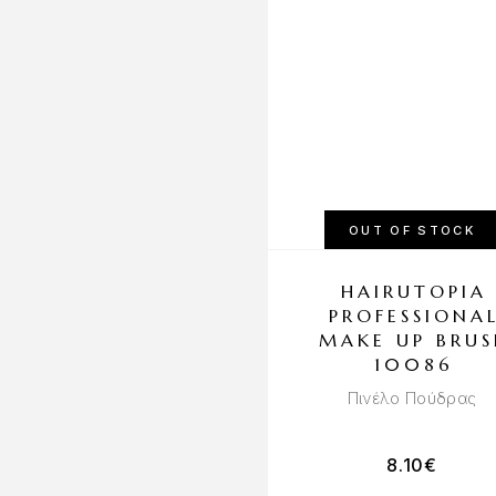
OUT OF STOCK
HAIRUTOPIA
PROFESSIONA
MAKE UP BRUS
10086
Πινέλο Πούδρας
8.10
€