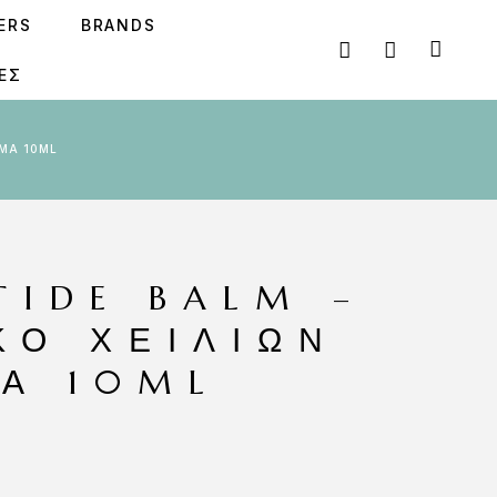
SERS
BRANDS
ΕΣ
ΏΜΑ 10ML
TIDE BALM –
ΚΌ ΧΕΙΛΙΏΝ
Α 10ML