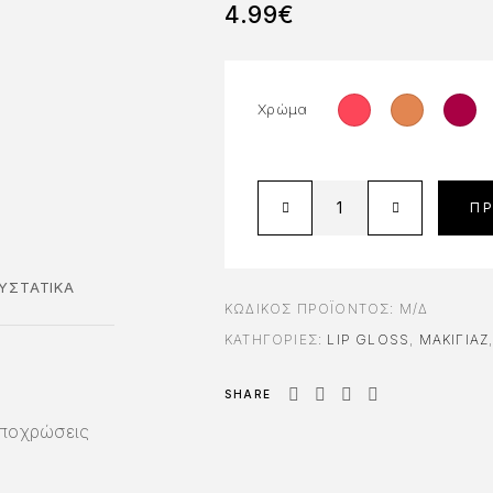
4.99
€
Χρώμα
Π
ΥΣΤΑΤΙΚΆ
ΚΩΔΙΚΌΣ ΠΡΟΪΌΝΤΟΣ:
Μ/Δ
ΚΑΤΗΓΟΡΊΕΣ:
LIP GLOSS
,
ΜΑΚΙΓΙΑΖ
SHARE
αποχρώσεις