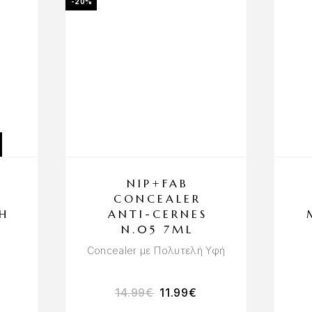
-20%
NIP+FAB
L
CONCEALER
H
ANTI-CERNES
N.05 7ML
Concealer με Πολυτελή Υφή
14.99
€
11.99
€