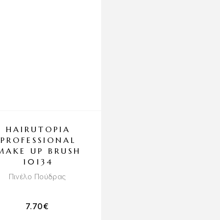
HAIRUTOPIA
HAIRUTOPIA
PROFESSIONAL
MAKE UP SPON
MAKE UP BRUSH
LIGHT PINK
10134
Πινέλο Πούδρας
7.70
€
3.00
€