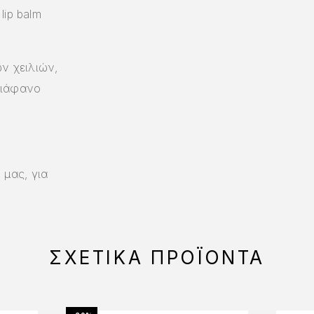
lip balm
ν χειλιών,
διάφανο
 μας, για
ΣΧΕΤΙΚΆ ΠΡΟΪΌΝΤΑ