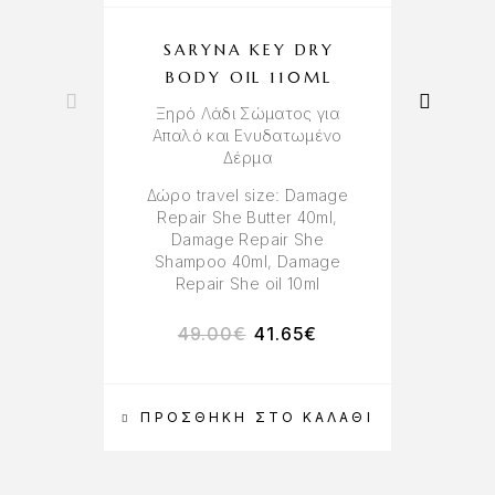
SARYNA KEY DRY
M
BODY OIL 110ML
Ξηρό Λάδι Σώματος για
Απαλό και Ενυδατωμένο
Δέρμα
Δώρο travel size: Damage
Repair She Butter 40ml,
Damage Repair She
Shampoo 40ml, Damage
Repair She oil 10ml
49.00
€
41.65
€
ΠΡΟΣΘΉΚΗ ΣΤΟ ΚΑΛΆΘΙ
Π