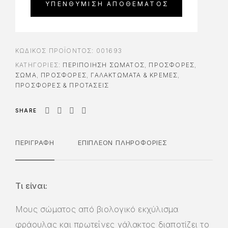
ΚΩΔΙΚΌΣ ΠΡΟΪΌΝΤΟΣ:
001693
ΚΑΤΗΓΟΡΊΕΣ:
ΠΕΡΙΠΟΊΗΣΗ ΣΏΜΑΤΟΣ
,
ΠΡΟΣΦΟΡΈΣ
,
ΣΩΜΑ
,
ΠΡΟΣΦΟΡΈΣ
,
ΓΑΛΑΚΤΏΜΑΤΑ & ΚΡΈΜΕΣ
,
ΠΡΟΣΦΟΡΕΣ & ΠΡΟΤΑΣΕΙΣ
SHARE
ΠΕΡΙΓΡΑΦΉ
ΕΠΙΠΛΈΟΝ ΠΛΗΡΟΦΟΡΊΕΣ
Τι είναι:
Mους σώματος από βιολογικό εκχύλισμα
φράουλας και πρωτεΐνες γάλακτος διαποτίζει το