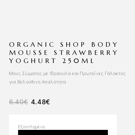
ORGANIC SHOP BODY
MOUSSE STRAWBERRY
YOGHURT 250ML
Μους Σώματος με Φράουλα και Πρωτεΐνες Γάλακτος
για Βελούδινη Απαλότητα
6.40
€
4.48
€
Εξαντλημένο