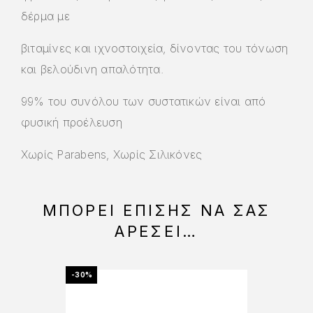
δέρμα με
βιταμίνες και ιχνοστοιχεία, δίνοντας του τόνωση
και βελούδινη απαλότητα.
99% του συνόλου των συστατικών είναι από
φυσική προέλευση
Χωρίς Parabens, Χωρίς Σιλικόνες
ΜΠΟΡΕΊ ΕΠΊΣΗΣ ΝΑ ΣΑΣ
ΑΡΈΣΕΙ…
-30%
-30%