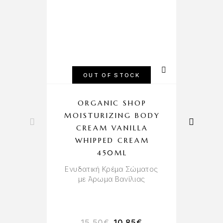
OUT OF STOCK
ORGANIC SHOP
MOISTURIZING BODY
CREAM VANILLA
M
WHIPPED CREAM
450ML
Ενυδατική Κρέμα Σώματος
με Άρωμα Βανίλιας
15.50
€
10.85
€