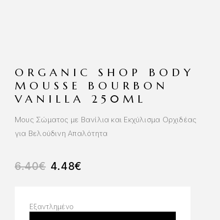
ORGANIC SHOP BODY
MOUSSE BOURBON
VANILLA 250ML
Μους Σώματος με Βανίλια και Εκχύλισμα Ορχιδέας
για Βελούδινη Απαλότητα
6.40
€
4.48
€
Εξαντλημένο