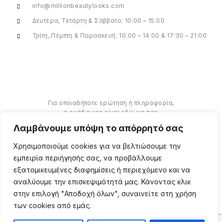
info@millionbeautylooks.com
Δευτέρα, Τετάρτη & Σάββατο: 10:00 – 15:00
Τρίτη, Πέμπτη & Παρασκευή: 10:00 – 14:00 & 17:30 – 21:00
Για οποιαδήποτε ερώτηση ή πληροφορία,
η ομάδα μας είναι εδώ να σας
υποστηρίξει. Θα χαρούμε να σας
Λαμβάνουμε υπόψη το απόρρητό σας
βοηθήσουμε.
Χρησιμοποιούμε cookies για να βελτιώσουμε την
ΠΕΡΙΣΣΌΤΕΡΑ
εμπειρία περιήγησής σας, να προβάλλουμε
εξατομικευμένες διαφημίσεις ή περιεχόμενο και να
αναλύουμε την επισκεψιμότητά μας. Κάνοντας κλικ
στην επιλογή "Αποδοχή όλων", συναινείτε στη χρήση
των cookies από εμάς.
Copyright ©
2026
Million
Beauty Looks. All Right
Reserved. Κατασκευή