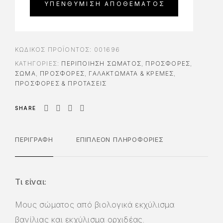
ΚΩΔΙΚΌΣ ΠΡΟΪΌΝΤΟΣ:
001696
ΚΑΤΗΓΟΡΊΕΣ:
ΠΕΡΙΠΟΊΗΣΗ ΣΏΜΑΤΟΣ
,
ΠΡΟΣΦΟΡΈΣ
,
ΣΩΜΑ
,
ΠΡΟΣΦΟΡΈΣ
,
ΓΑΛΑΚΤΏΜΑΤΑ & ΚΡΈΜΕΣ
,
ΠΡΟΣΦΟΡΕΣ & ΠΡΟΤΑΣΕΙΣ
SHARE
ΠΕΡΙΓΡΑΦΉ
ΕΠΙΠΛΈΟΝ ΠΛΗΡΟΦΟΡΊΕΣ
Τι είναι:
Μους σώματος από βιολογικά εκχύλισμα
βανίλιας και εκχύλισμα ορχιδέας.