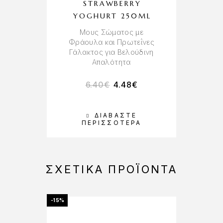
STRAWBERRY
M
YOGHURT 250ML
Μους Σώματος με
Φράουλα και Πρωτεΐνες
Γάλακτος για Βελούδινη
Απαλότητα
6.40
€
4.48
€
ΔΙΑΒΆΣΤΕ
ΠΕΡΙΣΣΌΤΕΡΑ
ΣΧΕΤΙΚΆ ΠΡΟΪΌΝΤΑ
-15%
-15%