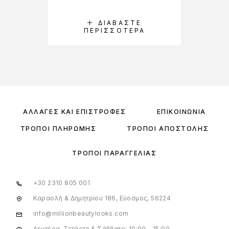
ΔΙΑΒΆΣΤΕ
ΠΕΡΙΣΣΌΤΕΡΑ
ΑΛΛΑΓΈΣ ΚΑΙ ΕΠΙΣΤΡΟΦΈΣ
ΕΠΙΚΟΙΝΩΝΊΑ
ΤΡΌΠΟΙ ΠΛΗΡΩΜΉΣ
ΤΡΌΠΟΙ ΑΠΟΣΤΟΛΉΣ
ΤΡΌΠΟΙ ΠΑΡΑΓΓΕΛΊΑΣ
+30 2310 805 001
Καραολή & Δημητρίου 186, Εύοσμος, 56224
info@millionbeautylooks.com
Δευτέρα, Τετάρτη & Σάββατο: 10:00 – 15:00