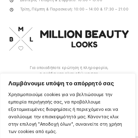
Τρίτη, Πέμπτη & Παρασκευή: 10:00 – 14:00 & 17:30 – 21:00
Για οποιαδήποτε ερώτηση ή πληροφορία,
η ομάδα μας είναι εδώ να σας
υποστηρίξει. Θα χαρούμε να σας
Λαμβάνουμε υπόψη το απόρρητό σας
βοηθήσουμε.
Χρησιμοποιούμε cookies για να βελτιώσουμε την
ΠΕΡΙΣΣΌΤΕΡΑ
εμπειρία περιήγησής σας, να προβάλλουμε
εξατομικευμένες διαφημίσεις ή περιεχόμενο και να
αναλύουμε την επισκεψιμότητά μας. Κάνοντας κλικ
στην επιλογή "Αποδοχή όλων", συναινείτε στη χρήση
των cookies από εμάς.
Copyright ©
2026
Million
Beauty Looks. All Right