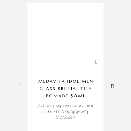
-10%
MEDAVITA IDOL MEN
D
GLASS BRILLIANTINE
POMADE 50ML
Α
Ανδρικό Κερί για Λάμψη και
Ευέλικτη Διαμόρφωση
Μαλλιών