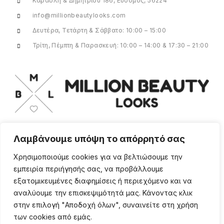
Καραολή & Δημητρίου 186, Εύοσμος, 56224
info@millionbeautylooks.com
Δευτέρα, Τετάρτη & Σάββατο: 10:00 – 15:00
Τρίτη, Πέμπτη & Παρασκευή: 10:00 – 14:00 & 17:30 – 21:00
Λαμβάνουμε υπόψη το απόρρητό σας
Για οποιαδήποτε ερώτηση ή πληροφορία,
η ομάδα μας είναι εδώ να σας
Χρησιμοποιούμε cookies για να βελτιώσουμε την
υποστηρίξει. Θα χαρούμε να σας
εμπειρία περιήγησής σας, να προβάλλουμε
βοηθήσουμε.
εξατομικευμένες διαφημίσεις ή περιεχόμενο και να
ΠΕΡΙΣΣΌΤΕΡΑ
αναλύουμε την επισκεψιμότητά μας. Κάνοντας κλικ
στην επιλογή "Αποδοχή όλων", συναινείτε στη χρήση
των cookies από εμάς.