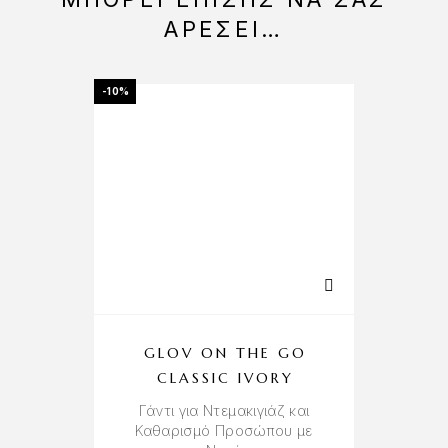
ΑΡΈΣΕΙ…
-10%
-10%
GLOV ON THE GO
CLASSIC IVORY
Γάντι για Ντεμακιγιάζ και
Γ
Καθαρισμό Προσώπου με