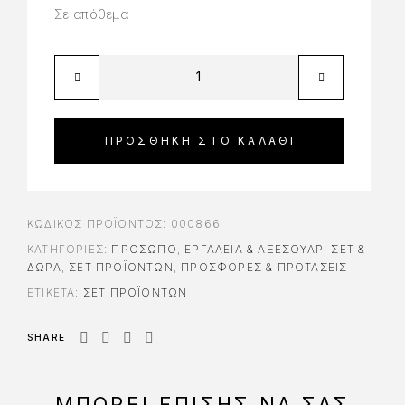
Σε απόθεμα
ΠΡΟΣΘΉΚΗ ΣΤΟ ΚΑΛΆΘΙ
ΚΩΔΙΚΌΣ ΠΡΟΪΌΝΤΟΣ:
000866
ΚΑΤΗΓΟΡΊΕΣ:
ΠΡΟΣΩΠΟ
,
ΕΡΓΑΛΕΊΑ & ΑΞΕΣΟΥΆΡ
,
ΣΕΤ &
ΔΏΡΑ
,
ΣΕΤ ΠΡΟΪΌΝΤΩΝ
,
ΠΡΟΣΦΟΡΕΣ & ΠΡΟΤΑΣΕΙΣ
ΕΤΙΚΈΤΑ:
ΣΕΤ ΠΡΟΪΌΝΤΩΝ
SHARE
ΜΠΟΡΕΊ ΕΠΊΣΗΣ ΝΑ ΣΑΣ