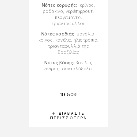
Νότες κορυφής:
κρίνος,
ροδάκινο, γκρέιπφρουτ,
κ
περγαμόντο,
τριαντάφυλλοι.
Ν
Νότες καρδιάς:
μανόλια,
κρί
κρίνος, κανέλα, ηλιοτρόπιο,
τριανταφυλλιά της
Βραζιλίας
Ν
Νότες βάσης:
βανίλια,
βε
κέδρος, σανταλόξυλο.
10.50
€
ΔΙΑΒΆΣΤΕ
ΠΕΡΙΣΣΌΤΕΡΑ