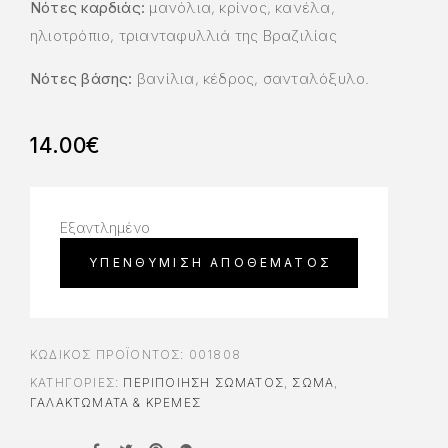
Νότες καρδιάς:
μανόλια, κρίνος, κανέλα,
ηλιοτρόπιο, τριανταφυλλιά της Βραζιλίας
Νότες βάσης:
βανίλια, κέδρος, σανταλόξυλο.
14.00
€
Εξαντλημένο
ΚΩΔΙΚΌΣ ΠΡΟΪΌΝΤΟΣ:
001808
ΚΑΤΗΓΟΡΊΕΣ:
ΠΕΡΙΠΟΊΗΣΗ ΣΏΜΑΤΟΣ
,
ΣΩΜΑ
,
ΓΑΛΑΚΤΏΜΑΤΑ & ΚΡΈΜΕΣ