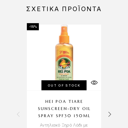
ΣΧΕΤΙΚΆ ΠΡΟΪΌΝΤΑ
-15%
-15%
OUT OF STOCK
HEI POA TIARE
SUNSCREEN-DRY OIL
SPRAY SPF30 150ML
Α
Αντηλιακό Ξηρό Λάδι με